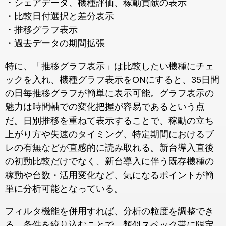
・シェアデータ、機種評価、稼動貢献の表示
・比較日付選択と差分表示
・推移グラフ表示
・過去データの期間拡張
特に、「推移グラフ表示」は比較したい機種にチェ
ックを入れ、機種グラフ表示をONにすると、35日間
の日毎推移グラフが簡単に表示可能。グラフ表示の
魅力は時間軸での変化把握が容易であるという点
だ。日別推移を重ねて表示することで、稼動の立ち
上がり方や失速のタイミング、特定期間におけるブ
レの有無などが直感的に読み取れる。新台導入直後
の初動比較だけでなく、新台導入に伴う既存機種の
稼動や台数・活用変化など、気になるポイントが簡
単に分析可能となっている。
フィルタ機能を併用すれば、分析の粒度を調整でき
る。条件を絞り込むことで、類似スペック帯に限定