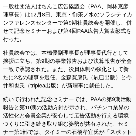
一般社団法人ぱちんこ広告協議会（PAA、岡林克彦
理事長）は12月8日、東京・御茶ノ水のソラシティカ
ンファレンスセンターで第9期社員総会を開催し、併
せて記念セミナーおよび第4回PAA広告大賞表彰式を
行った。
社員総会では、本橋優副理事長が理事長代行として
挨拶に立ち、第9期の事業報告および決算報告が全会
一致で承認された。また、役員体制の強化として新
たに2名の理事を選任。金森寛康氏（辰巳出版）と今
井和也氏（triplea出版）が新理事に就任した。
続いて行われた記念セミナーでは、PAAの第9期活動
報告と第10期の活動方針が示され、パチンコ業界の
活性化と会員企業が安心して広告活動を行える環境
づくりに引き続き取り組む姿勢が共有された。セミ
ナー第1部では、タイミーの石橋孝宜氏が「スポット