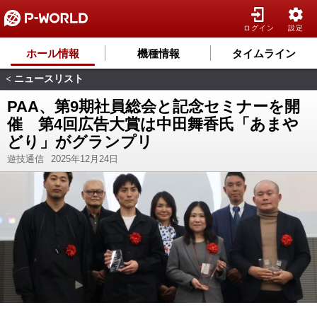
ログイン
設定
ホール情報
機種情報
タイムライン
ニュースリスト
<
PAA、第9期社員総会と記念セミナーを開
催 第4回広告大賞は中田舞香氏「あまや
どり」がグランプリ
遊技通信
2025年12月24日