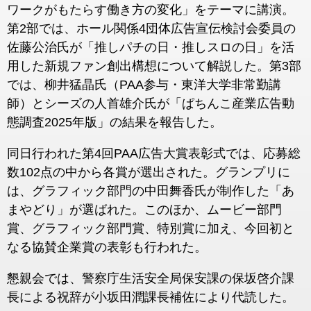
ワークがもたらす働き方の変化」をテーマに講演。
第2部では、ホール関係4団体広告宣伝検討会委員の
佐藤公治氏が「推しパチの日・推しスロの日」を活
用した新規ファン創出構想について解説した。第3部
では、柳井猛晶氏（PAA参与・東洋大学非常勤講
師）とシーズの人首雄介氏が「ぱちんこ産業広告動
態調査2025年版」の結果を報告した。
同日行われた第4回PAA広告大賞表彰式では、応募総
数102点の中から各賞が選出された。グランプリに
は、グラフィック部門の中田舞香氏が制作した「あ
まやどり」が選ばれた。このほか、ムービー部門
賞、グラフィック部門賞、特別賞に加え、今回初と
なる協賛企業賞の表彰も行われた。
懇親会では、警察庁生活安全局保安課の保坂啓介課
長による祝辞が小坂田潤課長補佐により代読した。