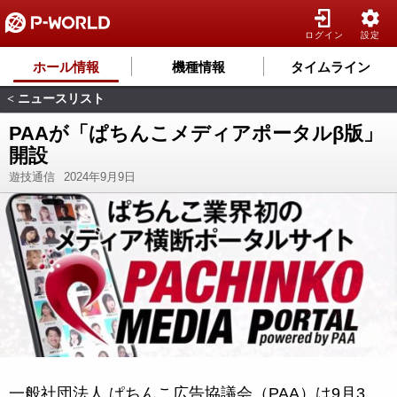
ログイン
設定
ホール情報
機種情報
タイムライン
ニュースリスト
<
PAAが「ぱちんこメディアポータルβ版」
開設
遊技通信
2024年9月9日
一般社団法人 ぱちんこ広告協議会（PAA）は9月3