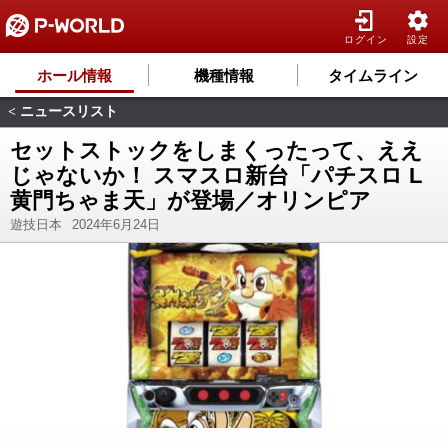
ログイン
設定
ホール情報
機種情報
タイムライン
ニュースリスト
<
セットストックをしまくったって、ええ
じゃないか！ スマスロ新台「パチスロ L
黄門ちゃま天」が登場／オリンピア
遊技日本
2024年6月24日