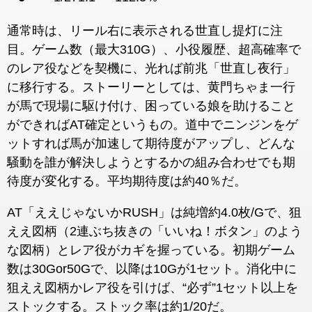
通常時は、リール右に表示される世直し提灯に注
目。ゲーム数（最大310G）、小役履歴、超高確率で
のレア役などを契機に、光れば前兆「世直し夜行」
に移行する。ストーリーとしては、黄門ちゃま一行
が馬で現場に駆け付け、困っている娘を助けること
ができればAT確定というもの。道中でニンジンをゲ
ットすれば馬が加速して期待度がアップし、どんな
騒動を誰が解決しようとするかの組み合わせでも期
待度が変化する。平均期待度は約40％だ。
AT「ええじゃないかRUSH」は純増約4.0枚/Gで、狙
ええ図柄（2連ぶち抜きの「いいね！ボタン」のよう
な図柄）とレア役がカギを握っている。初期ゲーム
数は30Gor50Gで、以降は10Gが1セット。消化中に
狙ええ図柄かレア役を引けば、“必ず”1セット以上を
ストックする。ストック率は約1/20だ。