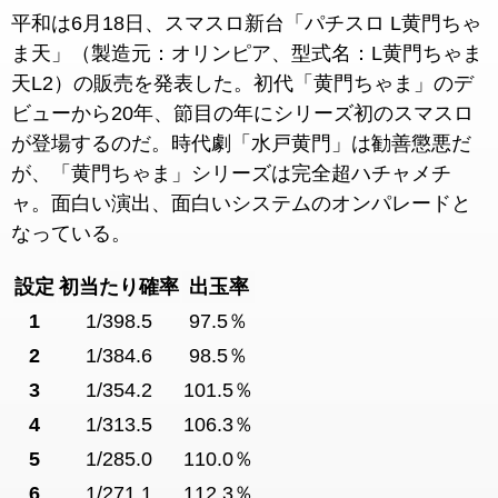
平和は6月18日、スマスロ新台「パチスロ L黄門ちゃ
ま天」（製造元：オリンピア、型式名：L黄門ちゃま
天L2）の販売を発表した。初代「黄門ちゃま」のデ
ビューから20年、節目の年にシリーズ初のスマスロ
が登場するのだ。時代劇「水戸黄門」は勧善懲悪だ
が、「黄門ちゃま」シリーズは完全超ハチャメチ
ャ。面白い演出、面白いシステムのオンパレードと
なっている。
設定
初当たり確率
出玉率
1
1/398.5
97.5％
2
1/384.6
98.5％
3
1/354.2
101.5％
4
1/313.5
106.3％
5
1/285.0
110.0％
6
1/271.1
112.3％