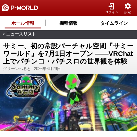
ログイン
設定
ホール情報
機種情報
タイムライン
ニュースリスト
<
サミー、初の常設バーチャル空間『サミー
ワールド』を7月1日オープン ――VRChat
上でパチンコ・パチスロの世界観を体験
グリーンべると
2026年6月29日