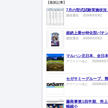
【最新記事】
7月の型式試験実施状況
遊技通信
2026年8月9日
超絶上乗せ特化型パチン
遊技通信
2026年8月8日
マルハン北日本、全日本
グリーンべると
2026年8月
セガサミーグループ、熊
グリーンべると
2026年8月
藤商事第1四半期、売上高
幅縮小