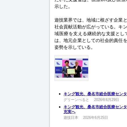
示した。
遊技業界では、地域に根ざす企業
社会貢献活動が広がっている。キ
域医療を支える継続的な支援とし
は、地元企業としての社会的責任
姿勢を示している。
キング観光、桑名市総合医療センター
グリーンべると
2026年6月29日
キング観光、桑名市総合医療センタ
充実へ
遊技日本
2026年6月25日