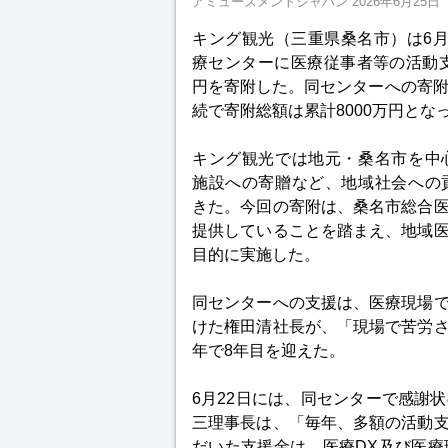
アミューズメントジャパン
2026年6月25日
キング観光（三重県桑名市）は6月
療センターに医療従事者等の活動支
円を寄附した。同センターへの寄附は
続で寄附総額は累計8000万円とな
キング観光では地元・桑名市を中
施設への寄贈など、地域社会への
きた。今回の寄附は、桑名市総合
提供していることを踏まえ、地域
目的に実施した。
同センターへの支援は、医療現場
けた権田清社長が、「現場で苦労
年で8年目を迎えた。
6月22日には、同センターで感謝
三理事長は、「毎年、多額の活動
だいた支援金は、医療DX及び医