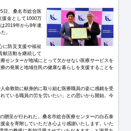
5日、桑名市総合医
援金として1000万
2019年から8年連
った。
心に防災支援や福祉
貢献活動を継続して
医療センターが地域にとって欠かせない医療サービスを
医療の発展と地域住民の健康な暮らしを支援することを
で人命救助に献身的に取り組む医療職員の姿に感銘を受
されている職員の労を労いたい」との思いから開始。今
状の贈呈が行われた。桑名市総合医療センターの白石泰
支援金を寄附していただき心より感謝いたします。いた
療環境の整備に有効活用させていただきます」と謝意を