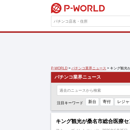
P-WORLD
P-WORLD
>
パチンコ業界ニュース
> キング観光
パチンコ業界ニュース
新台
寄付
レジャ
注目キーワード
キング観光が桑名市総合医療セン