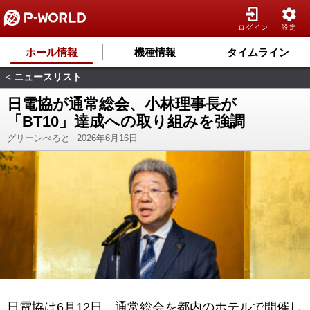
ログイン
設定
ホール情報
機種情報
タイムライン
ニュースリスト
<
日電協が通常総会、小林理事長が
「BT10」達成への取り組みを強調
グリーンべると
2026年6月16日
日電協は6月12日、通常総会を都内のホテルで開催し