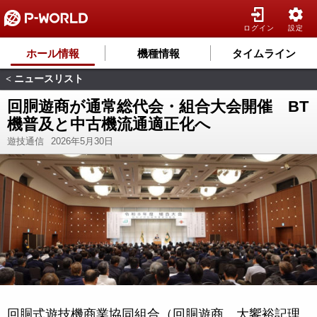
ログイン
設定
ホール情報
機種情報
タイムライン
ニュースリスト
<
回胴遊商が通常総代会・組合大会開催 BT
機普及と中古機流通適正化へ
遊技通信
2026年5月30日
回胴式遊技機商業協同組合（回胴遊商、大饗裕記理