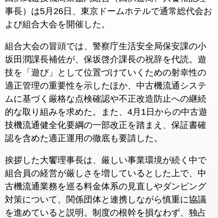
事長）は5月26日、東京ドームホテルで通常総代会お
よび組合大会を開催した。
組合大会の冒頭では、警察庁生活安全局保安課の小
坂田潤課長補佐が、保坂啓介課長の祝辞を代読。遊
技を「遊び」として位置づけていくための射幸性の
適正管理の重要性を示したほか、中古機流通システ
ムに基づく厳格な点検確認や不正改造防止への継続
的な取り組みを求めた。また、4月1日からの中古遊
技機流通健全化要綱の一部改正を踏まえ、保証書確
認を含めた適正運用の徹底も要請した。
挨拶した大饗理事長は、厳しい事業環境が続く中で
組合員の経営が厳しさを増しているとした上で、中
古機流通業務を巡る料金体系の見直しやダンピング
対策について、関係団体と連携しながら慎重に協議
を進めていると説明。制度の根幹を損なわず、独占