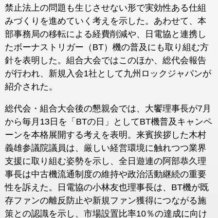
禁止法上の問題も生じさせない形で実効性ある仕組
みづくりを進めていく考えを示した。あわせて、本
部事務局の移転による経費削減や、日電協と連携し
たボーナストリガー（BT）機の普及にも取り組む方
針を表明した。組合大会ではこのほか、総代会報告
が行われ、新規入会1社として九州ロックジャパンが
紹介された。
総代会・組合大会後の懇親会では、大饗理事長が7月
から毎月13日を「BTの日」としてBT機普及キャンペ
ーンを本格展開する考えを表明。来賓挨拶した木村
義雄参議院議員は、厳しい経営環境に触れつつ業界
支援に取り組む姿勢を示し、全日遊連の阿部恭久理
事長は中古機流通制度の維持や政治活動継続の重要
性を訴えた。日電協の小林友也理事長は、BT機が既
存ファンの離反防止や新規ファン獲得につながる施
策との認識を示し、市場設置比率10％の達成に向け