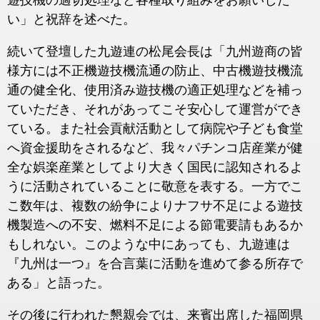
遊技機の適切処理など各種取り組みをお願いした
い」と祝辞を述べた。
続いて登壇した九遊連の松尾会長は「九州遊商の皆
様方には不正機遊技機流通の防止、中古機遊技機流
通の健全化、使用済み遊技機の適正処理などを補っ
ていただき、それがあってこそ安心して運営ができ
ている。また社会貢献活動として病院や子ども食堂
へ資金援助をされるなど、我々パチンコ店産業が健
全な娯楽産業としてより大きく国民に認知されるよ
うに活動されていることに敬意を表する。一方でこ
こ数年は、複数の紛争によりナフサ不足による遊技
機製造への不安、燃料不足による節電要請もあるか
もしれない。このような中にあっても、九遊連は
『九州は一つ』を合言葉に活動を進めて参る所存で
ある」と語った。
その後に行われた懇親会では、来賓出席した福岡県