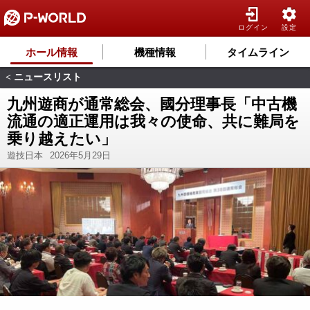
ログイン
設定
ホール情報
機種情報
タイムライン
ニュースリスト
<
九州遊商が通常総会、國分理事長「中古機
流通の適正運用は我々の使命、共に難局を
乗り越えたい」
遊技日本
2026年5月29日