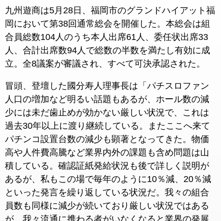
九州遊商は5月28日、福岡市のグランドハイアット福
岡において第38回通常総会を開催した。本総会は組
合員総数104人のうち本人出席61人、委任状出席33
人、合計出席数94人で総数の半数を満たし有効に成
立。全8議案が審議され、すべて可決承認された。
冒頭、登壇した國分寿人理事長は「パチスロファン
人口の増加など明るい話題もあるが、ホール数の減
少には未だ歯止めが効かない厳しい状況で、これは
過去30年以上に渡り継続している。またここへ来て
パチンコ設置台数の減少も顕著となってきた。物価
高や人件費高騰など業界内外の課題も含め問題は山
積している。確認証紙発給状況も後で詳しく説明が
あるが、私もこの場で毎年のように10％減、20％減
といった発言を繰り返している状況だ。我々の組合
員数も同様に減少が続いており厳しい状況ではある
が、我々流通に携わる者がいなくなると業界の発展