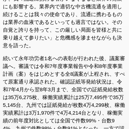
にも影響する。業界内で適切な中古機流通を適用し
続けることは我々の使命であり、流通に携わるもの
は業界の血液であるといっても過言ではない。その
自覚と誇りを持って、この厳しい局面を皆様と共に
乗り越えて参りたい」と危機感を滲ませながらも決
意を語った。
続いて永年功労者1名への表彰が行われた後、議案審
議へ。審議では令和7年度事業報告や令和8年度事業
計画（案）をはじめとする全8議案が上程され、すべ
て原案通り承認された。確認証紙等発給状況は、令
和7年4月から翌8年3月まで、全国での証紙発給枚数
は35万6,275枚、稼働実績累計は25万7,495件で35万
5,145台、九州では証紙発給が枚数4万4,299枚、稼働
実績累計は3万1,970件で4万4,214台となり、稼働実
績の前年度対比としては全国で件数99%・台数9
4%、九州で件数98%・台数91%となった。一方で認