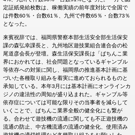
定証紙発給枚数は、稼働実績の前年度対比で全国で
は件数60％・台数61％、九州で件数65％・台数73％
となった。
来賓祝辞では、福岡県警察本部生活安全部生活保安
課の森弘幸課長と、九州地区遊技業組合連合会の松
尾道彦会長が登壇。森生活保安課長は「ぱちんこ業
界におかれては、社会問題となっているギャンブル
等依存への対策に関し、福岡県の推進基本計画に基
づいた各種取り組みを着実に進めておられるものと
承知している。本年3月には基本計画にオンラインカ
ジノの違法性の周知が盛り込まれた。ギャンブル等
依存症については可能な限りその当事者を減らして
いくことで、ぱちんこ業界全般の健全化にも繋が
る。合わせて遊技機の流通に関しても不正遊技機の
流通の防止、中古機流通の流通の健全化、使用済み