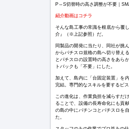
P⇔S切替時の高さ調整が不要｜
S
紹介動画はコチラ
そんな島工事の常識を根底から覆し
介』（※上記参照）だ。
同製品の開発に当たり、同社が挑
からパチスロ規格の島へ切り替え
とパチスロの設置時の高さをあら
トバックも「不要」にした。
加えて、島内に「台固定装置」を
完結。専門的なスキルを要するビス
この進化は、作業負担を減らすだ
ることで、設備の長寿命化にも貢
の島の中にパチンコとパチスロを
た。
スタッフのみの作業でプロ並みの仕