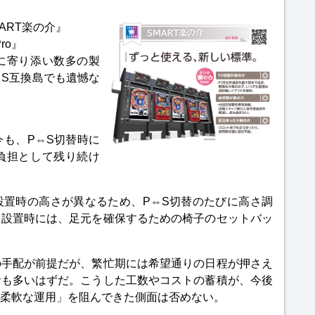
ART楽の介』
ro』
に寄り添い数多の製
⇔S互換島でも遺憾な
も、P⇔S切替時に
負担として残り続け
設置時の高さが異なるため、P⇔S切替のたびに高さ調
ロ設置時には、足元を確保するための椅子のセットバッ
の手配が前提だが、繁忙期には希望通りの日程が押さえ
者も多いはずだ。こうした工数やコストの蓄積が、今後
柔軟な運用」を阻んできた側面は否めない。