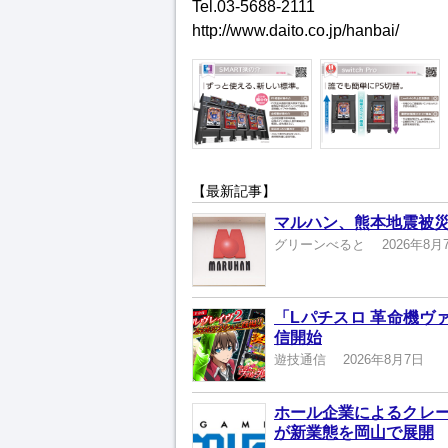
Tel.03-5688-2111
http://www.daito.co.jp/hanbai/
【最新記事】
マルハン、熊本地震被
グリーンべると
2026年8月
「Lパチスロ 革命機ヴ
信開始
遊技通信
2026年8月7日
ホール企業によるクレ
が新業態を岡山で展開