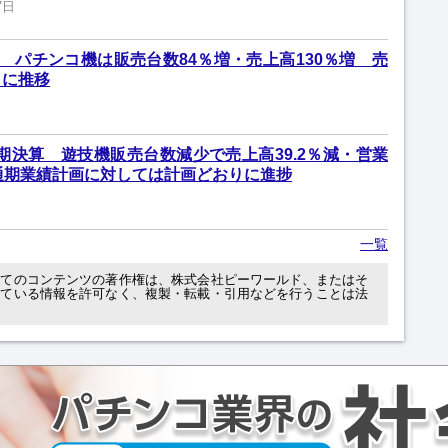
7日
 パチンコ機は販売台数84％増・売上高130％増 売
りに推移
期期決算 遊技機販売台数減少で売上高39.2％減・営業
通期業績計画に対しては計画どおりに進捗
一覧
べてのコンテンツの著作権は、株式会社ピーワールド、またはそ
れている情報を許可なく、複製・転載・引用などを行うことは法