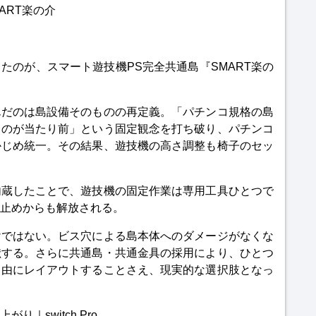
MART楽の介
たのが、スマート遊技機PS完全共通島『SMART楽の
んだのは島設備そのものの再定義。「パチンコ規格の島
るのが当たり前」という固定観念を打ち破り、パチンコ
かじめ統一。その結果、遊技機の高さ調整も椅子のセッ
内蔵したことで、遊技機の固定作業は専用工具ひとつで
止めからも解放される。
けではない。ビス穴による島本体へのダメージがなくな
献する。さらに共通島・共通金具の採用により、ひとつ
自由にレイアウトすることさえ、現実的な選択肢となっ
上がり｜
switch Pro