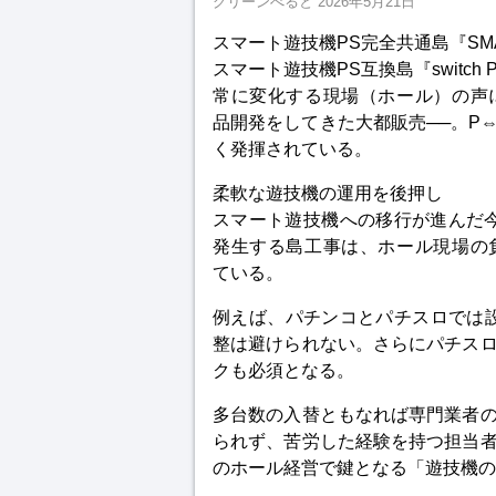
グリーンべると
2026年5月21日
スマート遊技機PS完全共通島『SM
スマート遊技機PS互換島『switch P
常に変化する現場（ホール）の声
品開発をしてきた大都販売──。P
く発揮されている。
柔軟な遊技機の運用を後押し
スマート遊技機への移行が進んだ今
発生する島工事は、ホール現場の
ている。
例えば、パチンコとパチスロでは
整は避けられない。さらにパチス
クも必須となる。
多台数の入替ともなれば専門業者
られず、苦労した経験を持つ担当
のホール経営で鍵となる「遊技機の