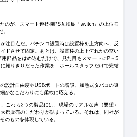
のが、スマート遊技機PS互換島『switch』の上位モ
）だ。
」が注目点だ。パチンコ設置時は設置枠を上方向へ、反
ライドさせて固定。あとは、設置枠の上下何れかの空い
専用部品をはめ込むだけで、見た目もスマートにP⇔S
者に頼りきりだった作業を、ホールスタッフだけで完結
の設計自由度やUSBポートの増設、加熱式タバコの吸
細かなこだわりにも柔軟に応える。
Pro』、これら2つの製品には、現場のリアルな声（要望）
う大都販売のこだわりが詰まっている。それは、同社が
そのものを体現している。