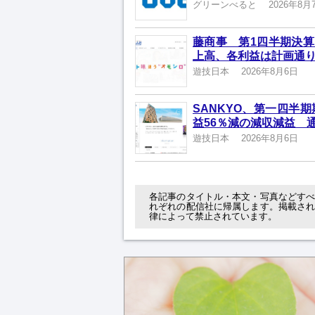
グリーンべると
2026年8月
藤商事 第1四半期決算
上高、各利益は計画通
遊技日本
2026年8月6日
SANKYO、第一四半
益56％減の減収減益 
遊技日本
2026年8月6日
各記事のタイトル・本文・写真などす
れぞれの配信社に帰属します。掲載さ
律によって禁止されています。