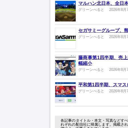
マルハン北日本、全日本
グリーンべると
2026年8月
セガサミーグループ、熊
グリーンべると
2026年8月
藤商事第1四半期、売上高
幅縮小
グリーンべると
2026年8月
平和第1四半期、スマスロ
グリーンべると
2026年8月
各記事のタイトル・本文・写真などす
れぞれの配信社に帰属します。掲載さ