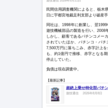
遊技通信
2026年5月21日
民間信用調査機関によると、栃木県
日に宇都宮地裁足利支部より破産手
同社は、1998年に創業し、翌19
遊技機械部品の製造を行い、2008
しかし、顧客であるパチンコメー
されていたほか、パチンコ・パチス
7,500万円に落ちこみ、赤字計
も、約1億円で推移、赤字となる期
停止していた。
負債は現在調査中。
【最新記事】
超絶上乗せ特化型パチン
遊技通信
2026年8月8日