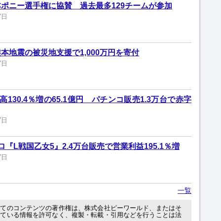
ポニー選手権に協賛 過去最多129チームが参加
7日
本地震の被災地支援で1,000万円を寄付
7日
130.4％増の65.1億円 パチンコ販売1.3万台で赤字
7日
『L戦国乙女5』2.4万台販売で営業利益195.1％増
7日
一覧
べてのコンテンツの著作権は、株式会社ピーワールド、またはそ
れている情報を許可なく、複製・転載・引用などを行うことは法