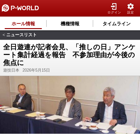
ログイン
設定
ホール情報
機種情報
タイムライン
ニュースリスト
<
全日遊連が記者会見、「推しの日」アンケ
ート集計経過を報告 不参加理由が今後の
焦点に
遊技日本
2026年5月15日