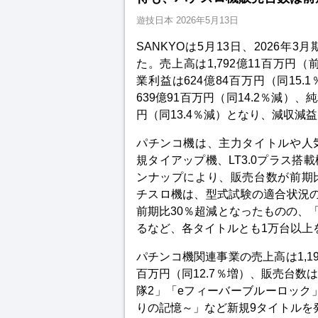
遊技日本
2026年5月13日
SANKYOは5月13日、2026年
た。売上高は1,792億11百万円（
業利益は624億84百万円（同15.
639億91百万円（同14.2％減）、
円（同13.4％減）となり、減収減
パチンコ機は、主力タイトルや人
規タイアップ機、LT3.0プラス搭
ンナップにより、販売台数が前期
チスロ機は、型式試験の適合状況
前期比30％超減となったものの、「
るなど、各タイトルとも1万台以上
パチンコ機関連事業の売上高は1,19
百万円（同12.7％増）、販売台数は2
隊2」「eフィーバーブルーロック
りの記憶～」など新規9タイトルを