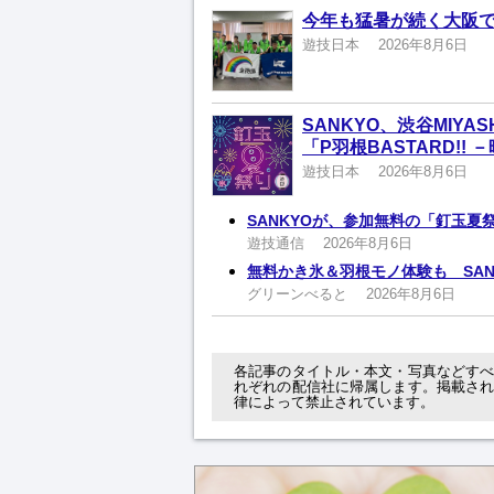
今年も猛暑が続く大阪
遊技日本
2026年8月6日
SANKYO、渋谷MIYA
「P羽根BASTARD!!
遊技日本
2026年8月6日
SANKYOが、参加無料の「釘玉夏
遊技通信
2026年8月6日
無料かき氷＆羽根モノ体験も SA
グリーンべると
2026年8月6日
各記事のタイトル・本文・写真などす
れぞれの配信社に帰属します。掲載さ
律によって禁止されています。