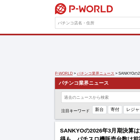
P-WORLD
P-WORLD
>
パチンコ業界ニュース
> SANKY
パチンコ業界ニュース
新台
寄付
レジャ
注目キーワード
SANKYOの2026年3月期
得も、パチスロ機販売台数は前