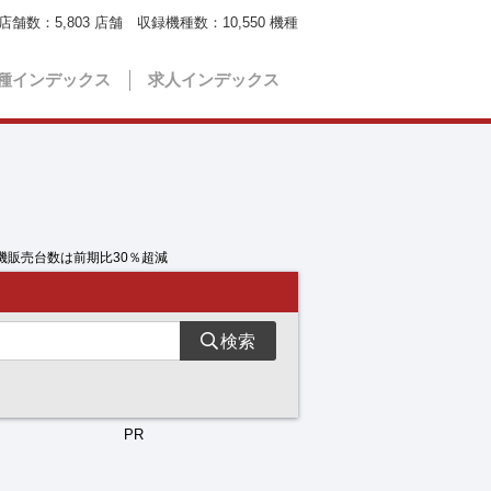
店舗数：
5,803
店舗 収録機種数：
10,550
機種
種インデックス
求人インデックス
ロ機販売台数は前期比30％超減
検索
PR