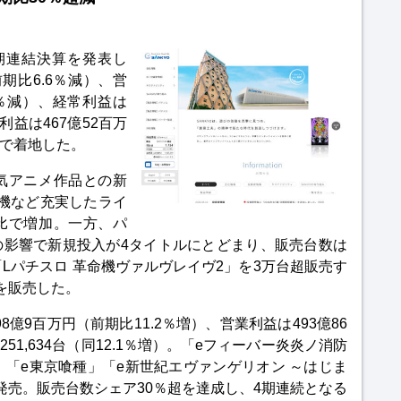
3月期連結決算を発表し
前期比6.6％減）、営
1％減）、経常利益は
純利益は467億52百万
益で着地した。
気アニメ作品との新
載機など充実したライ
比で増加。一方、パ
の影響で新規投入が4タイトルにとどまり、販売台数は
Lパチスロ 革命機ヴァルヴレイヴ2」を3万台超販売す
を販売した。
8億9百万円（前期比11.2％増）、営業利益は493億86
51,634台（同12.1％増）。「eフィーバー炎炎ノ消防
」「e東京喰種」「e新世紀エヴァンゲリオン ～はじま
発売。販売台数シェア30％超を達成し、4期連続となる