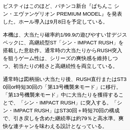
ビスティはこのほど、パチンコ新台『ぱちんこ シ
ン・エヴァンゲリオン PREMIUM MODEL』を発表
した。ホール導入は9月8日を予定している。
本機は、大当たり確率約1/99.9の遊びやすい甘デジス
ペックに、高継続型ST「シン・IMPACT RUSH」を
搭載した意欲作。通常時の大当たりからRUSH突入
を狙うゲーム性は、シリーズの爽快感を維持しつ
つ、初当たりの軽さと高継続性を両立している。
通常時は図柄揃い大当たり後、RUSH直行またはST3
0回or時短30回の「第13号機襲来モード」に移行。
「第13号機襲来モード」中に大当たりを獲得するこ
とで、「シン・IMPACT RUSH」に突入する。「シ
ン・IMPACT RUSH」はST30回＋時短70回の構成
で、引き戻しを含めた継続率は約79％と高水準。爽
快な連チャンを味わえる設計となっている。