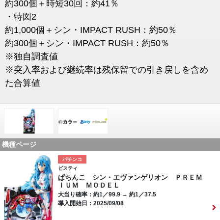
約300個＋時短30回：約41％
・特図2
約1,000個＋シン・IMPACT RUSH：約50％
約300個＋シン・IMPACT RUSH：約50％
※独自調査値
※突入率および継続率は残保留での引き戻しを含め
た合算値
機種ページ
パチンコ
ビスティ
ぱちんこ シン・エヴァンゲリオン ＰＲＥＭ
ＩＵＭ ＭＯＤＥＬ
大当り確率：約1／99.9 → 約1／37.5
導入開始日：2025/09/08