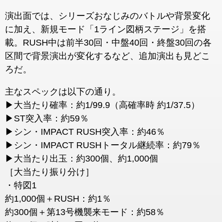
演出面では、シリーズおなじみのバトルや背景変化
に加え、新規モード「1ライン図柄ステージ」を搭
載。RUSH中は前半30回・中盤40回・終盤30回の各
区間で背景演出が変化するなど、追加演出も見どこ
ろだ。
主なスペックは以下の通り。
▶大当たり確率：約1/99.9（高確率時 約1/37.5）
▶
ST
突入率
：約59％
▶シン・IMPACT RUSH突入率：約46％
▶シン・IMPACT RUSHトータル継続率：約79％
▶大当たり出玉：約300個、約1,000個
［大当たり振り分け］
・特図1
約1,000個＋RUSH：約1％
約300個＋第13号機襲来モード：約58％