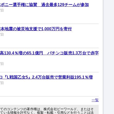
ポニー選手権に協賛 過去最多129チームが参加
7日
本地震の被災地支援で1,000万円を寄付
7日
130.4％増の65.1億円 パチンコ販売1.3万台で赤字
7日
『L戦国乙女5』2.4万台販売で営業利益195.1％増
7日
一覧
べてのコンテンツの著作権は、株式会社ピーワールド、またはそ
れている情報を許可なく、複製・転載・引用などを行うことは法