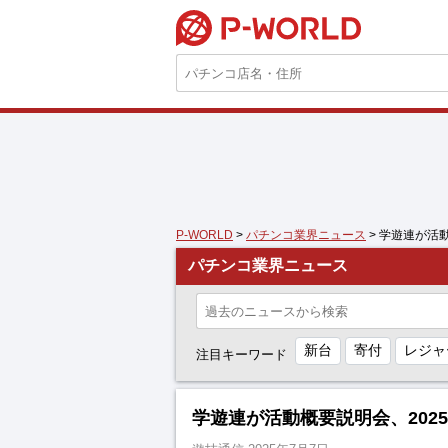
P-WORLD
P-WORLD
>
パチンコ業界ニュース
> 学遊連が活
パチンコ業界ニュース
新台
寄付
レジャ
注目キーワード
学遊連が活動概要説明会、202