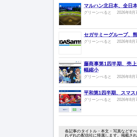
マルハン北日本、全日本
グリーンべると
2026年8月
セガサミーグループ、熊
グリーンべると
2026年8月
藤商事第1四半期、売上高
幅縮小
グリーンべると
2026年8月
平和第1四半期、スマスロ
グリーンべると
2026年8月
各記事のタイトル・本文・写真などす
れぞれの配信社に帰属します。掲載さ