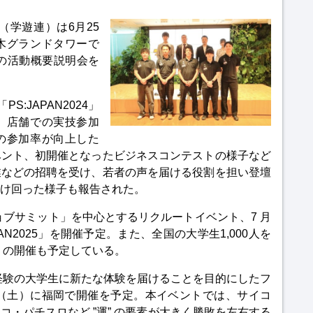
（学遊連）は6月25
木グランドタワーで
年度の活動概要説明会を
S:JAPAN2024」
、店舗での実技参加
の参加率が向上した
ベント、初開催となったビジネスコンテストの様子など
業などの招聘を受け、若者の声を届ける役割を担い登壇
け回った様子も報告された。
ョブサミット」を中心とするリクルートイベント、7 月
AN2025」を開催予定。また、全国の大学生1,000人を
S」の開催も予定している。
未経験の大学生に新たな体験を届けることを目的にしたフ
0日（土）に福岡で開催を予定。本イベントでは、サイコ
・パチスロなど ”運” の要素が大きく勝敗を左右する