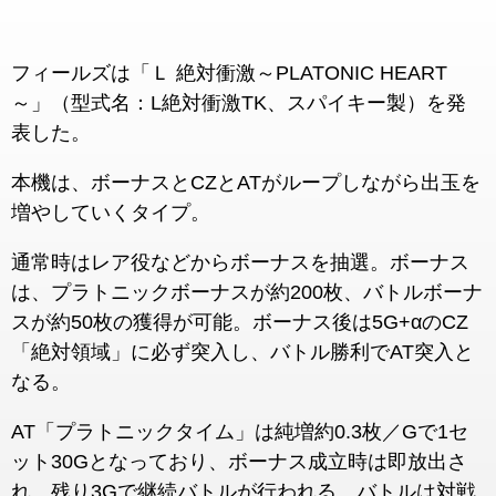
フィールズは「Ｌ 絶対衝激～PLATONIC HEART
～」（型式名：L絶対衝激TK、スパイキー製）を発
表した。
本機は、ボーナスとCZとATがループしながら出玉を
増やしていくタイプ。
通常時はレア役などからボーナスを抽選。ボーナス
は、プラトニックボーナスが約200枚、バトルボーナ
スが約50枚の獲得が可能。ボーナス後は5G+αのCZ
「絶対領域」に必ず突入し、バトル勝利でAT突入と
なる。
AT「プラトニックタイム」は純増約0.3枚／Gで1セ
ット30Gとなっており、ボーナス成立時は即放出さ
れ、残り3Gで継続バトルが行われる。バトルは対戦