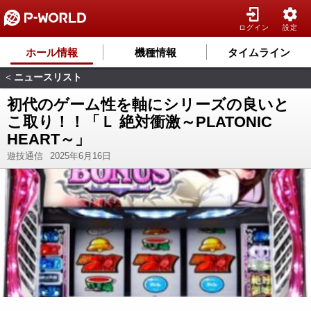
ログイン
設定
ホール情報
機種情報
タイムライン
ニュースリスト
<
初代のゲーム性を軸にシリーズの良いと
こ取り！！「Ｌ 絶対衝激～PLATONIC
HEART～」
遊技通信
2025年6月16日