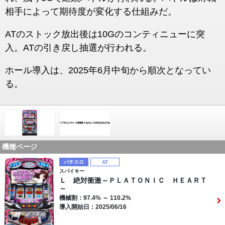
相手によって期待度が変化する仕組みだ。
ATのストック放出後は10Gのコンティニューに突
入。ATの引き戻し抽選が行われる。
ホール導入は、2025年6月中旬から順次となってい
る。
機種ページ
パチスロ
AT
スパイキー
Ｌ 絶対衝激～ＰＬＡＴＯＮＩＣ ＨＥＡＲＴ
～
機械割：97.4% ～ 110.2%
導入開始日：2025/06/16