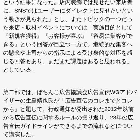
という結果になった。店内装飾では見せたい来店者
に、SNSではユーザーにダイレクトに見せたいとい
う動きが見られた」とし、またトピックの一つだっ
た来店・取材イベントについては「実施目的として
『新規客獲得』『お客様が喜ぶ』『容易に集客がで
きる』という回答が目立つ一方で、継続的な集客へ
の懸念や上司からの指示による受け身的な対応を感
じる回答もあり、まだまだ課題はあると思われる」
としている。
第二部では、ぱちんこ広告協議会広告宣伝WGアドバ
イザーの生島靖也氏が「広告宣伝のコレまでとコレ
から」と題して、行政通知が発出された2012年以前
から広告宣伝に関するルールの振り返り、23年の広
告宣伝ガイドラインができるまでの流れなどについ
て講演した。