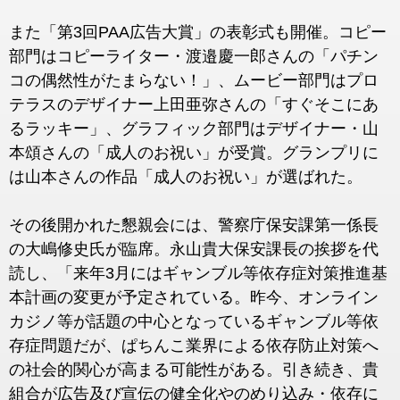
また「第3回PAA広告大賞」の表彰式も開催。コピー
部門はコピーライター・渡邉慶一郎さんの「パチン
コの偶然性がたまらない！」、ムービー部門はプロ
テラスのデザイナー上田亜弥さんの「すぐそこにあ
るラッキー」、グラフィック部門はデザイナー・山
本頌さんの「成人のお祝い」が受賞。グランプリに
は山本さんの作品「成人のお祝い」が選ばれた。
その後開かれた懇親会には、警察庁保安課第一係長
の大嶋修史氏が臨席。永山貴大保安課長の挨拶を代
読し、「来年3月にはギャンブル等依存症対策推進基
本計画の変更が予定されている。昨今、オンライン
カジノ等が話題の中心となっているギャンブル等依
存症問題だが、ぱちんこ業界による依存防止対策へ
の社会的関心が高まる可能性がある。引き続き、貴
組合が広告及び宣伝の健全化やのめり込み・依存に