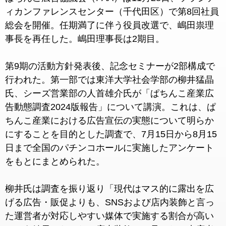
ィカンファレンスセンター（千代田区）で第8回社員
総会を開催。任期満了に伴う役員改選で、嶋田祟理
事長を再任した。嶋田理事長は2期目。
第9期の活動方針発表後、記念セミナーが2部構成で
行われた。第一部では東洋大学社会学部の柳井猛晶
氏、シーズ営業部の人首雄介氏が「ぱちんこ産業広
告動態調査2024版報告」について講演。これは、ぱ
ちんこ産業における広告宣伝の実態について明らか
にすることを目的とした調査で、7月15日から8月15
日まで全国のパチンコホールに実施したアンケート
をもとにまとめられた。
柳井氏は調査を振り返り「現代はマス的に露出を広
げる広告・販促よりも、SNSおよび店内装飾と言っ
た運営者が対応しやすい媒体で実施する割合が高い