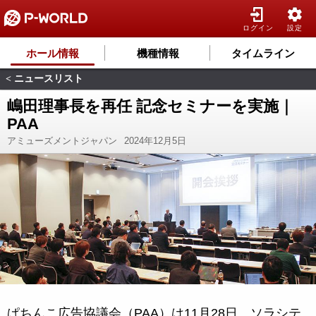
ログイン
設定
ホール情報
機種情報
タイムライン
ニュースリスト
<
嶋田理事長を再任 記念セミナーを実施｜
PAA
アミューズメントジャパン
2024年12月5日
ぱちんこ広告協議会（PAA）は11月28日、ソラシテ