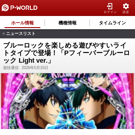
ログイン
設定
ホール情報
機種情報
タイムライン
ニュースリスト
<
ブルーロックを楽しめる遊びやすいライ
トタイプで登場！「Pフィーバーブルーロ
ック Light ver.」
遊技通信
2026年5月15日