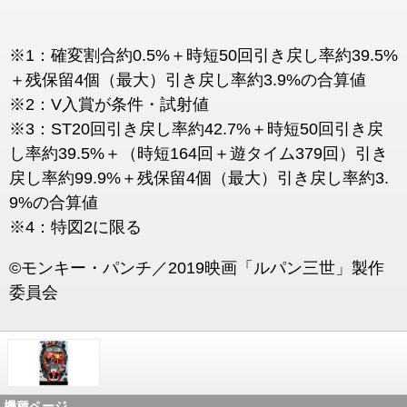
※1：確変割合約0.5%＋時短50回引き戻し率約39.5%
＋残保留4個（最大）引き戻し率約3.9%の合算値
※2：V入賞が条件・試射値
※3：ST20回引き戻し率約42.7%＋時短50回引き戻
し率約39.5%＋（時短164回＋遊タイム379回）引き
戻し率約99.9%＋残保留4個（最大）引き戻し率約3.
9%の合算値
※4：特図2に限る
©️モンキー・パンチ／2019映画「ルパン三世」製作
委員会
機種ページ