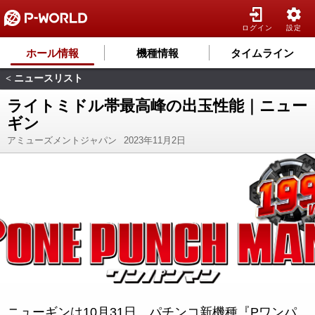
ログイン
設定
ホール情報
機種情報
タイムライン
ニュースリスト
<
ライトミドル帯最高峰の出玉性能｜ニュー
ギン
アミューズメントジャパン
2023年11月2日
ニューギンは10月31日、パチンコ新機種『Pワンパ