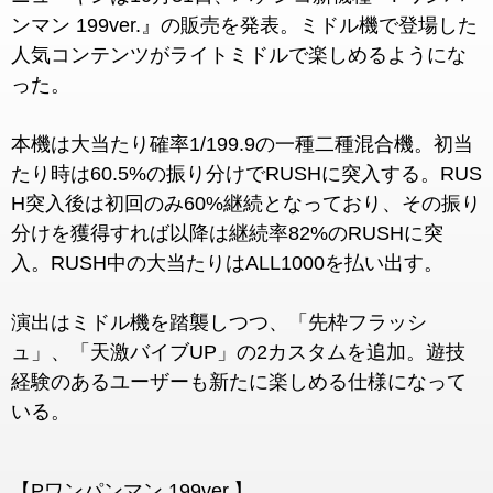
ンマン 199ver.』の販売を発表。ミドル機で登場した
人気コンテンツがライトミドルで楽しめるようにな
った。
本機は大当たり確率1/199.9の一種二種混合機。初当
たり時は60.5%の振り分けでRUSHに突入する。RUS
H突入後は初回のみ60%継続となっており、その振り
分けを獲得すれば以降は継続率82%のRUSHに突
入。RUSH中の大当たりはALL1000を払い出す。
演出はミドル機を踏襲しつつ、「先枠フラッシ
ュ」、「天激バイブUP」の2カスタムを追加。遊技
経験のあるユーザーも新たに楽しめる仕様になって
いる。
【Pワンパンマン 199ver.】