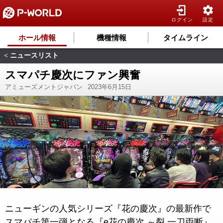
ログイン
設定
ホール情報
機種情報
タイムライン
ニュースリスト
<
スマパチ慶次にファン興奮
アミューズメントジャパン
2023年6月15日
ニューギンの人気シリーズ『花の慶次』の最新作で
スマパチ第一弾となる『e花の慶次 ～裂 一刀両断』