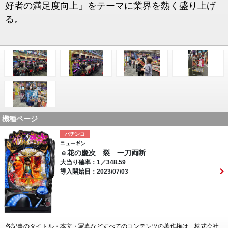
好者の満足度向上」をテーマに業界を熱く盛り上げ
る。
機種ページ
パチンコ
ニューギン
ｅ花の慶次 裂 一刀両断
大当り確率：1／348.59
導入開始日：2023/07/03
各記事のタイトル・本文・写真などすべてのコンテンツの著作権は、株式会社