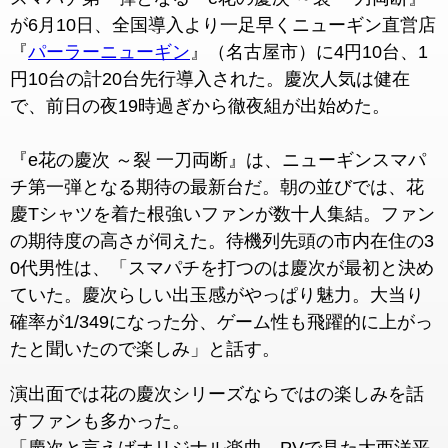
が6月10日、全国導入より一足早くニューギン直営店
『
パーラーニューギン
』（名古屋市）に4円10台、1
円10台の計20台先行導入された。慶次人気は健在
で、前日の夜19時過ぎから徹夜組が出始めた。
『e花の慶次 ～裂 一刀両断』は、ニューギンスマパ
チ第一弾となる期待の最新台だ。朝の並びでは、花
慶Tシャツを着た根強いファンが数十人集結。ファン
の期待度の高さが伺えた。待機列先頭の市内在住の3
0代男性は、「スマパチを打つのは慶次が最初と決め
ていた。慶次らしい出玉感がやっぱり魅力。大当り
確率が1/349になった分、ゲーム性も飛躍的に上がっ
たと聞いたので楽しみ」と話す。
演出面では花の慶次シリーズならではの楽しみを話
すファンも多かった。