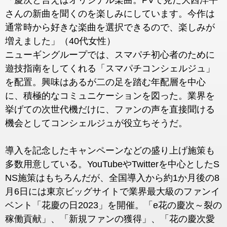
「慶次と言えばオリジナル楽曲。PVで見た大西洋平
さんの新曲を聞くのを楽しみにしています。今作は
通常時から好きな楽曲を選択できるので、楽しみが
増えました」（40代女性）
ニューギングループでは、スマパチ初心者のために
遊技指南をしてくれる「スマパチコンシェルジュ」
を配置。興味はあるが二の足を踏む年配層を中心
に、積極的なコミュニケーションを図った。業界を
挙げての次世代機だけに、ファンの声を直接聞ける
機会としてコンシェルジュが役立ちそうだ。
導入を記念したキャンペーンなどの盛り上げ施策も
多数用意している。YouTubeやTwitterを中心としたS
NS施策はもちろんだが、全国導入から約1か月後の8
月6日には東京ビッグサイトで業界最大級のファンイ
ベント「花慶の日2023」を開催。「e花の慶次～裂の
稼働貢献」、「新規ファンの獲得」、「花の慶次愛