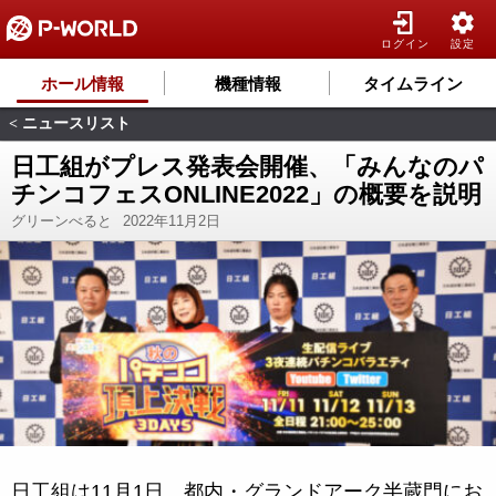
ログイン
設定
ホール情報
機種情報
タイムライン
ニュースリスト
<
日工組がプレス発表会開催、「みんなのパ
チンコフェスONLINE2022」の概要を説明
グリーンべると
2022年11月2日
日工組は11月1日、都内・グランドアーク半蔵門にお