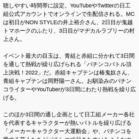
聴しやすい時間帯に設定。YouTubeやTwitterの日工
組公式アカウントでオンラインで生配信される。MC
は初日がNON STYLEの井上裕介さん、2日目が鬼越
トマホークのふたり、3日目がマヂカルラブリーの村
上さん。
イベント最大の目玉は、青組と赤組に分かれて3日間
を通して熱戦が繰り広げられる「パチンコバトル頂
上決戦！2022」だ。赤組キャプテンは椿鬼奴さん、
青組キャプテンは岡野陽一さん。お馴染みのパチン
コライターやYouTuberが3日間にわたり熱戦を繰り広
げる。
このほか3日間の通し企画として日工組メーカー各社
を代表するキャラクターが熱いバトルを繰り広げる
「メーカーキャラクター大運動会」や、パチンコを