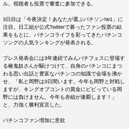
ル。視聴者も投票で審査に参加できる。
3日目は「今夜決定！あなたが選ぶパチソン№1」に
注目。日工組が公式Twitterで募ったファン投票の結
果をもとに、パチンコライフを彩ってきたパチンコ
ソングの人気ランキングが発表される。
プレス発表会には3年連続でみんパチフェスに登場す
る椿鬼奴さんが駆けつけて、自身のパチンコにまつ
わる思い出話と豊富なパチンコの知識で会場を沸か
せ、「私と岡野は3日間います。今年も岡野と対戦し
ますが、キングオブコントの賞金にビビっている岡
野には負けません。今年も赤組が連覇します！」
と、力強く勝利宣言した。
パチンコファン増加に意欲