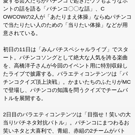
愛する芸人たちがパチンコで起きたウソもようなホ
ントの話を語る「パチンコ〇〇な話」、C
OWCOWの2人が「あたりまえ体操」ならぬパチンコ
で当たりたい人のための「当りたい体操」などが用
意されている。
初日の11日は「みんパチスペシャルライブ」でスタ
ート。パチンコソングとして絶大な人気を誇る楽曲
を、高橋洋子さんが今回のイベント用に特別収録し
たライブで披露する。バラエティコンテンツは「パ
チンコクイズ頂上決戦」。かまいたちのふたりがMC
で登場し、パチンコの知識を問うクイズでチームバ
トルを展開する。
2日目のバラエティコンテンツは「目指せ！笑いの大
当り!パチネタ対抗バトル」。パチンコにまつわるお
笑いネタと大喜利で、青組、赤組の2チームがバト