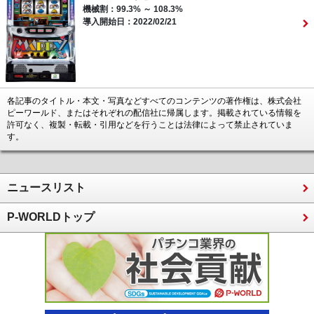
機械割：99.3% ～ 108.3%
導入開始日：2022/02/21
各記事のタイトル・本文・写真などすべてのコンテンツの著作権は、株式会社
ピーワールド、またはそれぞれの配信社に帰属します。掲載されている情報を
許可なく、複製・転載・引用などを行うことは法律によって禁止されていま
す。
ニュースリスト
P-WORLDトップ