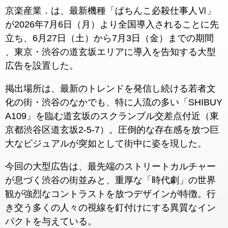
京楽産業．は、最新機種「ぱちんこ必殺仕事人Ⅵ」
が2026年7月6日（月）より全国導入されることに先
立ち、
6月27日（土）から7月3日（金）までの期間
、東京・渋谷の道玄坂エリアに導入を告知する大型
広告を設置した。
掲出場所は、最新のトレンドを発信し続ける若者文
化の街・渋谷のなかでも、
特に人流の多い「SHIBUY
A109」を臨む道玄坂のスクランブル交差点付近（東
京都渋谷区道玄坂2-5-7）。
圧倒的な存在感を放つ巨
大なビジュアルが突如として街中に姿を現した。
今回の大型広告は、最先端のストリートカルチャー
が息づく渋谷の街並みと、
重厚な「時代劇」の世界
観が強烈なコントラストを放つデザインが特徴。
行
き交う多くの人々の視線を釘付けにする異質なイン
パクトを与えている。