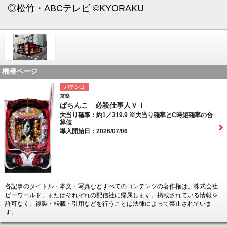
◎松竹・ABCテレビ ©KYORAKU
機種ページ
パチンコ
京楽
ぱちんこ 必殺仕事人ＶＩ
大当り確率：約1／319.9 ※大当り確率とC時短確率の合
算値
導入開始日：2026/07/06
各記事のタイトル・本文・写真などすべてのコンテンツの著作権は、株式会社
ピーワールド、またはそれぞれの配信社に帰属します。掲載されている情報を
許可なく、複製・転載・引用などを行うことは法律によって禁止されていま
す。