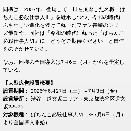
同機は、2007年に登場して一世を風靡した名機「ぱ
ちんこ必殺仕事人Ⅲ」を継承しつつ、
令和の時代に
ふさわしい進化を遂げて蘇ったファン待望のシリー
ズ最新作。
同社は「令和の時代に蘇った『ぱちんこ
必殺仕事人Ⅵ』に、どうぞご期待ください」と自信
をのぞかせている。
なお、同機の全国導入は7月6日（月）からを予定し
ている。
【大型広告設置概要】
設置期間：
2026年6月27日（土）～7月3日（金）
設置場所：
渋谷・道玄坂エリア（東京都渋谷区道玄
坂2-5-7）
対象機種：
ぱちんこ必殺仕事人Ⅵ（※7月6日（月）
より全国導入開始）