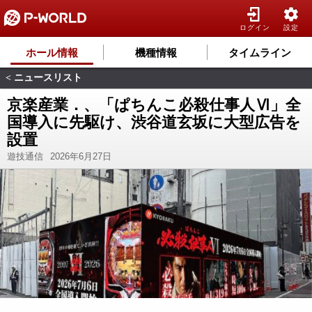
ログイン
設定
ホール情報
機種情報
タイムライン
ニュースリスト
<
京楽産業．、「ぱちんこ必殺仕事人Ⅵ」全
国導入に先駆け、渋谷道玄坂に大型広告を
設置
遊技通信
2026年6月27日