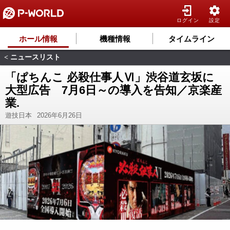
ログイン
設定
ホール情報
機種情報
タイムライン
ニュースリスト
<
「ぱちんこ 必殺仕事人Ⅵ」渋谷道玄坂に
大型広告 7月6日～の導入を告知／京楽産
業.
遊技日本
2026年6月26日