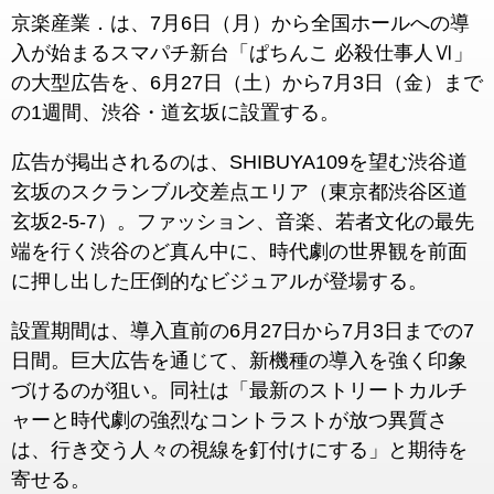
京楽産業．は、7月6日（月）から全国ホールへの導
入が始まるスマパチ新台「ぱちんこ 必殺仕事人Ⅵ」
の大型広告を、6月27日（土）から7月3日（金）まで
の1週間、渋谷・道玄坂に設置する。
広告が掲出されるのは、SHIBUYA109を望む渋谷道
玄坂のスクランブル交差点エリア（東京都渋谷区道
玄坂2-5-7）。ファッション、音楽、若者文化の最先
端を行く渋谷のど真ん中に、時代劇の世界観を前面
に押し出した圧倒的なビジュアルが登場する。
設置期間は、導入直前の6月27日から7月3日までの7
日間。巨大広告を通じて、新機種の導入を強く印象
づけるのが狙い。同社は「最新のストリートカルチ
ャーと時代劇の強烈なコントラストが放つ異質さ
は、行き交う人々の視線を釘付けにする」と期待を
寄せる。