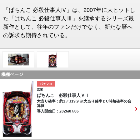
「ぱちんこ 必殺仕事人Ⅳ」は、2007年に大ヒットし
た「ぱちんこ 必殺仕事人Ⅲ」を継承するシリーズ最
新作として、往年のファンだけでなく、新たな層へ
の訴求も期待されている。
機種ページ
パチンコ
京楽
ぱちんこ 必殺仕事人ＶＩ
大当り確率：約1／319.9 ※大当り確率とC時短確率の合
算値
導入開始日：2026/07/06