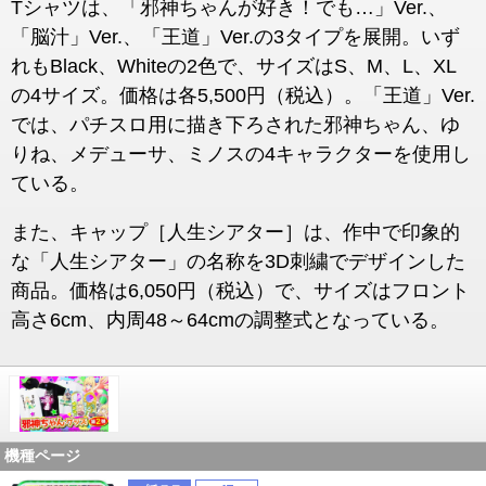
Tシャツは、「邪神ちゃんが好き！でも…」Ver.、
「脳汁」Ver.、「王道」Ver.の3タイプを展開。いず
れもBlack、Whiteの2色で、サイズはS、M、L、XL
の4サイズ。価格は各5,500円（税込）。「王道」Ver.
では、パチスロ用に描き下ろされた邪神ちゃん、ゆ
りね、メデューサ、ミノスの4キャラクターを使用し
ている。
また、キャップ［人生シアター］は、作中で印象的
な「人生シアター」の名称を3D刺繍でデザインした
商品。価格は6,050円（税込）で、サイズはフロント
高さ6cm、内周48～64cmの調整式となっている。
機種ページ