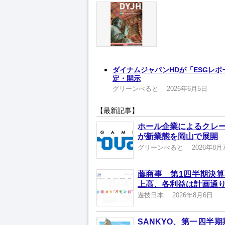
ダイナムジャパンHDが「ESGレ
定・開示
グリーンべると
2026年6月5日
【最新記事】
ホール企業によるクレ
が新業態を岡山で展開
グリーンべると
2026年8月
藤商事 第1四半期決算
上高、各利益は計画通
遊技日本
2026年8月6日
SANKYO、第一四半