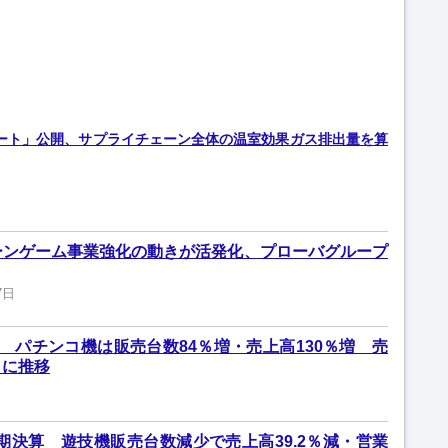
ポート」公開、サプライチェーン全体の温室効果ガス排出量を算
ーンゲーム事業強化の動きが活発化、プローバグループ
7日
 パチンコ機は販売台数84％増・売上高130％増 売
りに推移
期期決算 遊技機販売台数減少で売上高39.2％減・営業