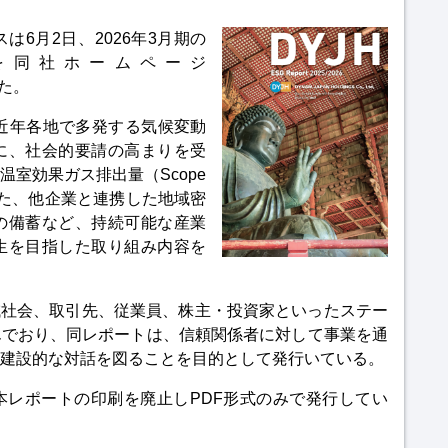
6月2日、2026年3月期の
2026』を同社ホームページ
開した。
』では、近年各地で多発する気候変動
に、社会的要請の高まりを受
室効果ガス排出量（Scope
た、他企業と連携した地域密
の備蓄など、持続可能な産業
生を目指した取り組み内容を
地域社会、取引先、従業員、株主・投資家といったステー
んでおり、同レポートは、信頼関係者に対して事業を通
、建設的な対話を図ることを目的として発行いている。
本レポートの印刷を廃止しPDF形式のみで発行してい