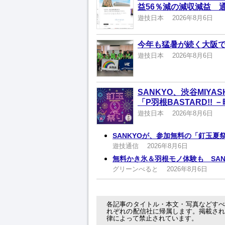
益56％減の減収減益 
遊技日本
2026年8月6日
今年も猛暑が続く大阪
遊技日本
2026年8月6日
SANKYO、渋谷MIYA
「P羽根BASTARD!!
遊技日本
2026年8月6日
SANKYOが、参加無料の「釘玉夏
遊技通信
2026年8月6日
無料かき氷＆羽根モノ体験も SA
グリーンべると
2026年8月6日
各記事のタイトル・本文・写真などす
れぞれの配信社に帰属します。掲載さ
律によって禁止されています。