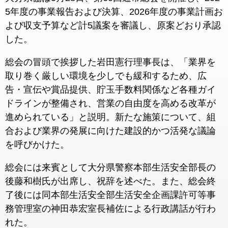
5年度の事業報告および決算、2026年度の事業計画お
よび収支予算など計5議案を審議し、原案どおり承認
した。
総会の冒頭で挨拶した岩田憲行理事長は、「業界を
取り巻く厳しい環境を少しでも緩和するため、広
告・宣伝や賞品提供、貯玉手数料関係など各種ガイ
ドラインが整備され、営業の自由度を高める改革が
進められている」と説明。新たな施策について、組
合および業界の発展に向けた建設的かつ活発な議論
を呼びかけた。
総会には来賓として大分県警察本部生活安全部長の
後藤和樹氏が出席し、祝辞を述べた。また、総会終
了後には同本部生活安全部生活安全企画課許可等事
務管理室の神田恭宏室長補佐による行政講話が行わ
れた。