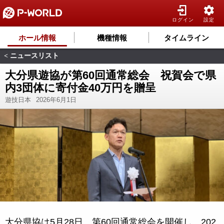
ログイン
設定
ホール情報
機種情報
タイムライン
ニュースリスト
<
大分県遊協が第60回通常総会 祝賀会で県
内3団体に寄付金40万円を贈呈
遊技日本
2026年6月1日
大分県協は5月28日、第60回通常総会を開催し、202