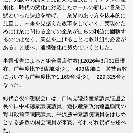
別化、時代の変化に対応したホールの新しい営業形
態といった課題を挙げ、「業界のあり方を抜本的に
見直し、未来を見据えた改革をしていく。実現のた
めには業に関わる全ての企業が自らの利益に固執す
るのではなく、業益を上げることに取り組む必要が
ある」と述べ、連携強化に努めていくとした。
事業報告によると組合員店舗数は2026年3月31日現
在、前年度比で5店舗減少し、493店舗に。遊技台数
においても前年度比で1,169台減少し、229,325台と
なった。
総代会後の懇親会には、自民党遊技産業議員連盟会
長の田中和徳衆議院議員、遊技産業政治連盟顧問の
野田毅前衆議院議員、平沢勝栄衆議院議員をはじめ
とする多数の国会議員が来賓。それぞれ祝辞を述べ
た。