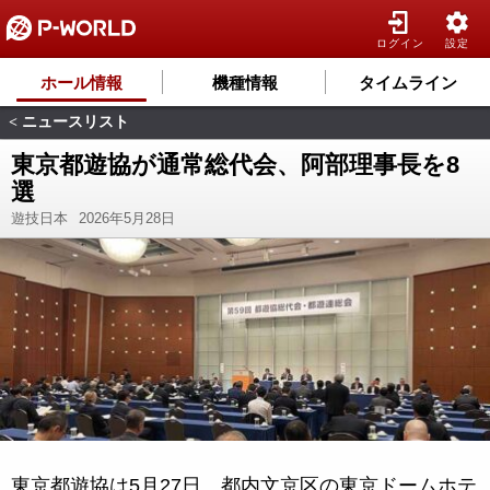
ログイン
設定
ホール情報
機種情報
タイムライン
ニュースリスト
<
東京都遊協が通常総代会、阿部理事長を8
選
遊技日本
2026年5月28日
東京都遊協は5月27日、都内文京区の東京ドームホテ