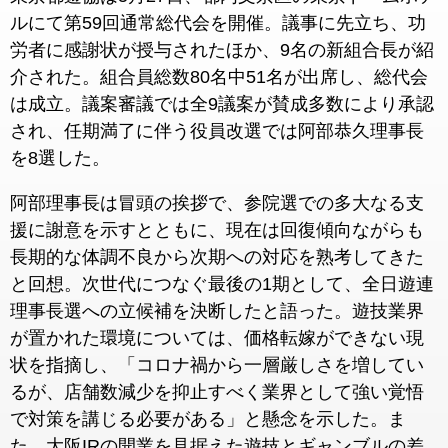
ルにて第59回通常総代会を開催。議事に先立ち、功
労者に感謝状が授与されたほか、9名の新組合長が紹
介された。組合員総数80名中51名が出席し、総代会
は成立。議案審議では全9議案が賛成多数により承認
され、任期満了に伴う役員改選では阿部恭久理事長
を8選した。
阿部理事長は冒頭の挨拶で、参院選での多大なる支
援に謝意を示すとともに、現在は回復傾向ながらも
長期的な体調不良から次期への対応を熟考してきた
と回想。次世代につなぐ最後の1期として、全日遊連
理事長選への立候補を決断したと語った。遊技業界
が置かれた環境については、価格転嫁ができない現
状を指摘し、「コロナ禍から一層厳しさを増してい
るが、店舗数減少を抑止すべく業界として強い覚悟
で対策を講じる必要がある」と懸念を示した。ま
た、大阪IRの開業を見据えた遊技とギャンブルの差