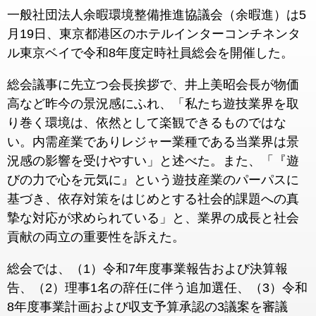
一般社団法人余暇環境整備推進協議会（余暇進）は5
月19日、東京都港区のホテルインターコンチネンタ
ル東京ベイで令和8年度定時社員総会を開催した。
総会議事に先立つ会長挨拶で、井上美昭会長が物価
高など昨今の景況感にふれ、「私たち遊技業界を取
り巻く環境は、依然として楽観できるものではな
い。内需産業でありレジャー業種である当業界は景
況感の影響を受けやすい」と述べた。また、「『遊
びの力で心を元気に』という遊技産業のパーパスに
基づき、依存対策をはじめとする社会的課題への真
摯な対応が求められている」と、業界の成長と社会
貢献の両立の重要性を訴えた。
総会では、（1）令和7年度事業報告および決算報
告、（2）理事1名の辞任に伴う追加選任、（3）令和
8年度事業計画および収支予算承認の3議案を審議