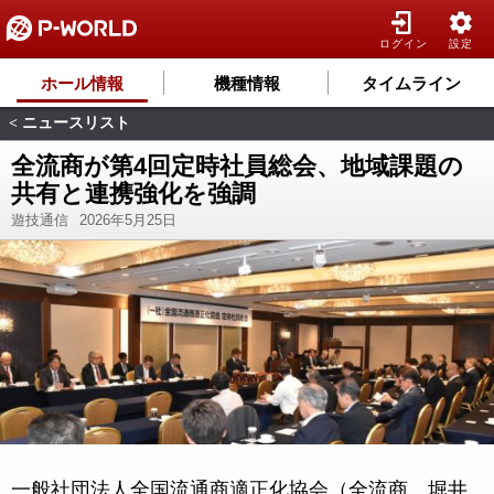
ログイン
設定
ホール情報
機種情報
タイムライン
ニュースリスト
<
全流商が第4回定時社員総会、地域課題の
共有と連携強化を強調
遊技通信
2026年5月25日
一般社団法人全国流通商適正化協会（全流商、堀井