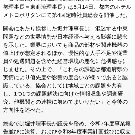
努理事長＝東商流理事長）は5月14日、都内のホテル
メトロポリタンにて第4回定時社員総会を開催した。
開会にあたり挨拶した堀井理事長は、混迷する中東
問題などの世界情勢が日本経済へ与える影響に懸念
を示した。業界においても商品の部材や関連機器の
値上げが想定されるほか、慢性的な人手不足や従業
員の処遇問題を含めた経営環境の悪化に危機感をに
じませた。その上で、「これらの課題は都道府県の
実情により優先度や影響の度合いが様々であると認
識している。協会としては地域ごとの課題を共有
し、1つ1つの課題解決に向けた情報収集や調査研
究、他機関との連携に努めてまいりたい」と今後の
方向性を述べた。
総会では堀井理事長が議長を務め、令和7年度事業報
告並びに決算、および令和8年度事業計画並びに収支