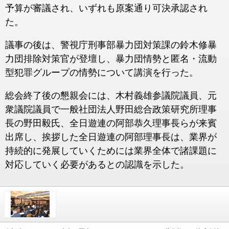
予算が審議され、いずれも原案通り可決承認され
た。
議事の後は、警視庁刑事部暴力団対策課の鈴木修暴
力団排除対策官が登壇し、暴力団情勢と匿名・流動
型犯罪グループの情勢について講演を行った。
総会終了後の懇親会には、木村義雄参議院議員、元
衆議院議員で一般社団法人野田総合政策研究所理事
長の野田毅氏、全日遊連の阿部恭久理事長らが来賓
出席し、挨拶した全日遊連の阿部理事長は、業界が
持続的に発展していくためには業界全体で諸課題に
対応していく必要があるとの認識を示した。