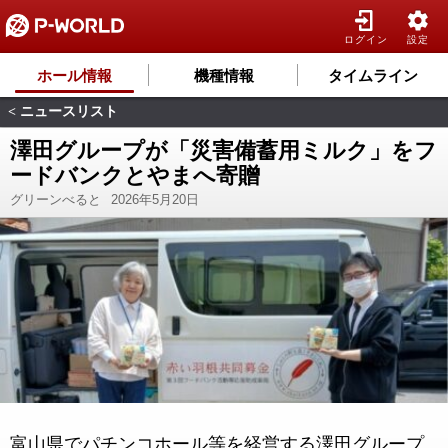
ログイン
設定
ホール情報
機種情報
タイムライン
ニュースリスト
<
澤田グループが「災害備蓄用ミルク」をフ
ードバンクとやまへ寄贈
グリーンべると
2026年5月20日
富山県でパチンコホール等を経営する澤田グループ