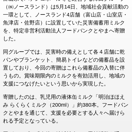
（㈱ノースランド）は5月14日、地域社会貢献活動の
一環として、ノースランド4店舗（富山店・山室店・
魚津店・佐野店）に設置していた災害備蓄用ミルク
を、特定非営利活動法人フードバンクとやまへ寄贈
した。
同グループでは、災害時の備えとして各４店舗に乾
パンやブランケット、簡易トイレなどの備蓄品を設
置しており、今回の寄贈はこれら備蓄品の入替に伴
うもの。賞味期限内のミルクを有効活用し、地域の
支援につなげたいという思いから実現した。
寄贈したのは、乳児用の液体缶ミルク「明治ほほえ
み らくらくミルク（200ml）」約380本。フードバン
クとやまを通じて、支援を必要とする人々へ届けら
れる予定となっている。