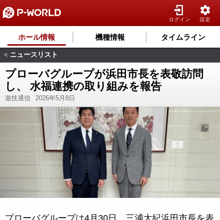
ログイン
設定
ホール情報
機種情報
タイムライン
ニュースリスト
<
プローバグループが浜田市長を表敬訪問
し、 水福連携の取り組みを報告
遊技通信
2026年5月8日
プローバグループは4月30日、三浦大紀浜田市長を表