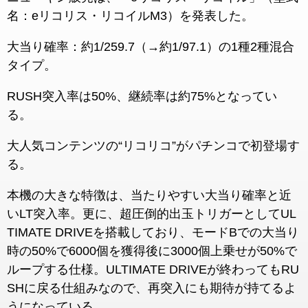
名：eリコリス・リコイルM3）を発表した。
大当り確率：約1/259.7（→約1/97.1）の1種2種混合
タイプ。
RUSH突入率は50%、継続率は約75%となってい
る。
大人気コンテンツの“リコリコ”がパチンコで初登場す
る。
本機の大きな特徴は、当たりやすい大当り確率と近
いLT突入率。更に、超圧倒的出玉トリガーとしてUL
TIMATE DRIVEを搭載しており、モードBでの大当り
時の50%で6000個を獲得後に3000個上乗せが50%で
ループする仕様。ULTIMATE DRIVEが終わってもRU
SHに戻る仕組みなので、再突入にも期待が持てるよ
うになっている。