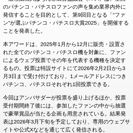
のパチンコ・パチスロファンの声を集め業界内外に
発信することを目的として、第9回目となる「“ファ
ン”が選ぶパチンコ・パチスロ大賞2025」を開催する
ことを発表した。
本アワードは、2025年1月から12月に販売・設置さ
れた全てのパチンコ・パチスロ機を対象に、ファン
によるウェブ投票でその年を代表する機種を決定す
るもの。投票は特設サイトにて2026年2月2日から3
月3日まで受け付けており、1メールアドレスにつき
パチンコ、パチスロそれぞれ1回投票できる。
今回はアンバサダーが投票を盛り上げるほか、投票
受付期間終了後には、参加したファンの中から抽選
で豪華賞品が当たる企画も用意されている。結果発
表は2026年3月下旬を予定しており、専用のウェブサ
イトや公式Xなどを通じて広く発信される。