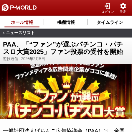
ログイン
設定
ホール情報
機種情報
タイムライン
ニュースリスト
<
PAA、「“ファン”が選ぶパチンコ・パチ
スロ大賞2025」ファン投票の受付を開始
遊技通信
2026年2月5日
一般社団法人ぱちんこ広告協議会（PAA）は、全国