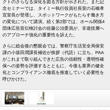
クトのさらなる深化を図る方針が示された。また記
念セミナーでは、タイミー執行役員社長室の石橋孝
宜室長が登壇し、スポットワークがもたらす働き方
の変化について講演。続く第2部では、ホール関係4
団体広告宣伝検討会の佐藤公治委員が、非遊技層へ
のアプローチ強化の重要性を訴えた。
さらに総会後の懇親会では、警察庁生活安全局保安
課の小坂田潤課長補佐が挨拶（代読）に立ち、PAA
がこれまで取り組んできた広告の信頼性・透明性確
保への姿勢を評価するとともに、今後も業界の健全
化とコンプライアンス徹底を推進していく必要性を
呼びかけた。