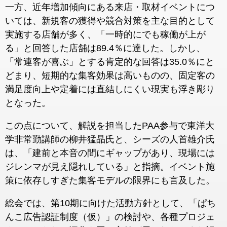
一方、近年増加傾向にある来店・取材イベントにつ
いては、新規客の獲得や競合対策を主な目的として
実施する店舗が多く、「一時的にでも稼働が上が
る」と回答した店舗は89.4％に達した。しかし、
「常連客が喜ぶ」とする肯定的な回答は35.0％にと
どまり、短期的な集客効果は高いものの、固定客の
満足度向上や定着には直結しにくい現実も浮き彫り
となった。
この点について、解説を担当したPAA参与で東洋大
学非常勤講師の柳井猛晶氏と、シーズの人首雄介氏
は、「建前と本音の間にギャップがあり、現場には
ジレンマが見え隠れしている」と指摘。イベント施
策に依存しすぎた集客モデルの限界にも言及した。
総会では、第10期に向けた活動方針として、「ぱち
んこ広告認証制度（仮）」の検討や、各種プロジェ