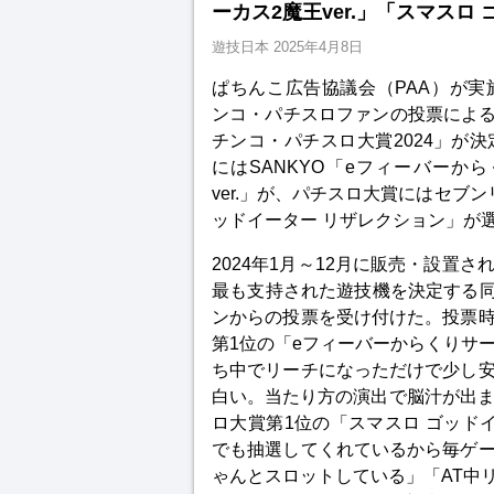
ーカス2魔王ver.」「スマスロ
遊技日本
2025年4月8日
ぱちんこ広告協議会（PAA）が実
ンコ・パチスロファンの投票による
チンコ・パチスロ大賞2024」が
にはSANKYO「eフィーバーか
ver.」が、パチスロ大賞にはセブン
ッドイーター リザレクション」が
2024年1月～12月に販売・設置
最も支持された遊技機を決定する同
ンからの投票を受け付けた。投票
第1位の「eフィーバーからくりサー
ち中でリーチになっただけで少し
白い。当たり方の演出で脳汁が出ま
ロ大賞第1位の「スマスロ ゴッド
でも抽選してくれているから毎ゲ
ゃんとスロットしている」「AT中