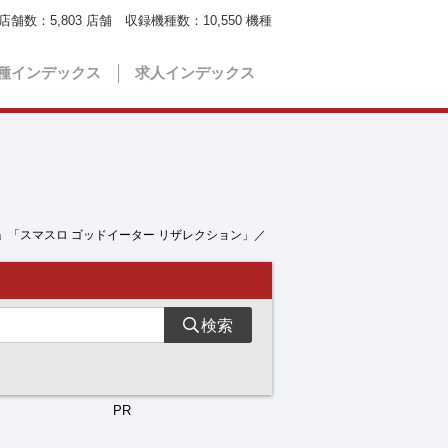
店舗数：
5,803
店舗 収録機種数：
10,550
機種
種インデックス
求人インデックス
r.」「スマスロ ゴッドイーター リザレクション」／
検索
PR