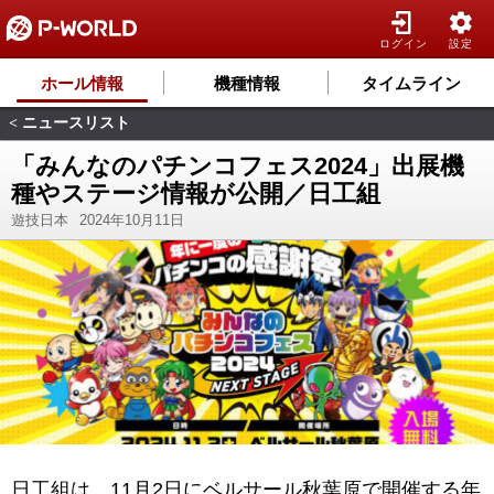
ログイン
設定
ホール情報
機種情報
タイムライン
ニュースリスト
<
「みんなのパチンコフェス2024」出展機
種やステージ情報が公開／日工組
遊技日本
2024年10月11日
日工組は、11月2日にベルサール秋葉原で開催する年