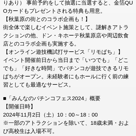
りあり） 事前予約をして抽選に当選すると、金箔QU
Oカードもプレゼントされる特典も用意。
【秋葉原の街とのコラボ企画も！】
街全体で楽しむイベント施策として、謎解きアトラ
クションの他、ドン・キホーテ秋葉原店や周辺飲食
店とのコラボ企画も実施する。
【オンライン遊技機試打サービス「リモぱち」】
イベント開催前日から当日まで「いつでも」「どこ
でも」「好きな時間」でパチンコが遊技できるリモ
ぱちがオープン。未経験者にもホールに行く前の練
習としても最適なサービス。
■「みんなのパチンコフェス2024」概要
【開催日時】
2024年11月2日（土）10：00～18：00
※一部のアトラクションを除いて、18歳未満・およ
び高校生は入場不可。