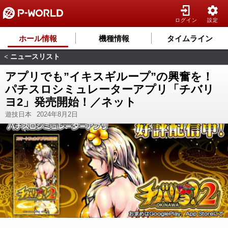
ログイン
設定
ホール情報
機種情報
タイムライン
ニュースリスト
<
アプリでも”イキスギループ”の興奮を！
パチスロシミュレーターアプリ「チバリ
ヨ2」発売開始！／ネット
遊技日本
2024年8月2日