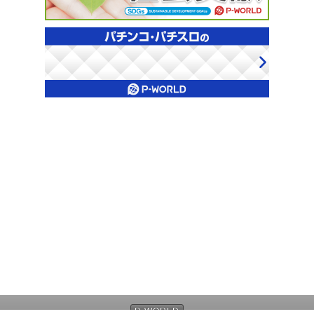
P-WORLD