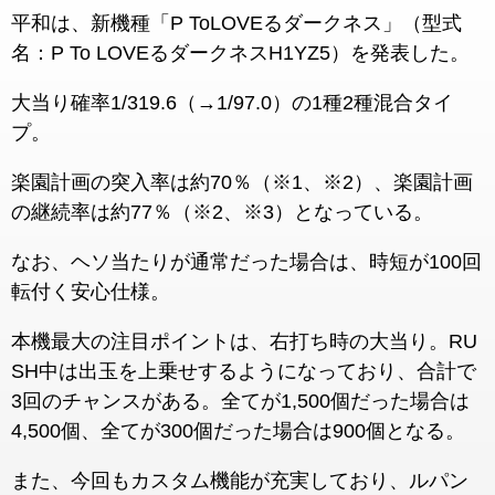
平和は、新機種「P ToLOVEるダークネス」（型式
名：P To LOVEるダークネスH1YZ5）を発表した。
大当り確率1/319.6（→1/97.0）の1種2種混合タイ
プ。
楽園計画の突入率は約70％（※1、※2）、楽園計画
の継続率は約77％（※2、※3）となっている。
なお、ヘソ当たりが通常だった場合は、時短が100回
転付く安心仕様。
本機最大の注目ポイントは、右打ち時の大当り。RU
SH中は出玉を上乗せするようになっており、合計で
3回のチャンスがある。全てが1,500個だった場合は
4,500個、全てが300個だった場合は900個となる。
また、今回もカスタム機能が充実しており、ルパン