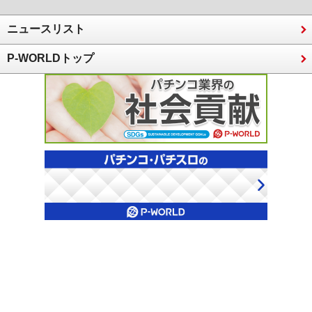
ニュースリスト
P-WORLDトップ