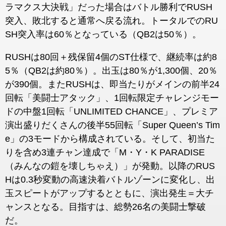
ラマクス大決戦」だった場合はバトル勝利でRUSH
突入、敗北すると通常へ戻る流れ。トータルでのRU
SH突入率は60％となっている（QB2は50％）。
RUSHは80回＋残保留4個のST仕様で、継続率は約8
5％（QB2は約80％）。出玉は80％が1,300個、20％
が390個。またRUSHは、即当たりがメインの前半24
回転「美闘士アタック」、1回転限定チャレンジモー
ドの中盤1回転「UNLIMITED CHANCE」、プレミア
演出盛りだくさんの後半55回転「Super Queen’s Tim
e」の3モードから構成されている。そして、初当た
りを含め3連チャン達成で「M・Y・K PARADISE
（みんなの鎧を壊しちゃえ）」が発動。以降のRUS
Hは0.3秒変動の高速決着バトルゾーンに変化し、出
玉スピートがアップするとともに、演出発生＝大チ
ャンスとなる。目指すは、総勢26名の美闘士撃破
だ。