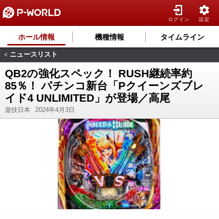
ログイン
設定
ホール情報
機種情報
タイムライン
ニュースリスト
<
QB2の強化スペック！ RUSH継続率約
85％！ パチンコ新台「Pクイーンズブレ
イド4 UNLIMITED」が登場／高尾
遊技日本
2024年4月3日