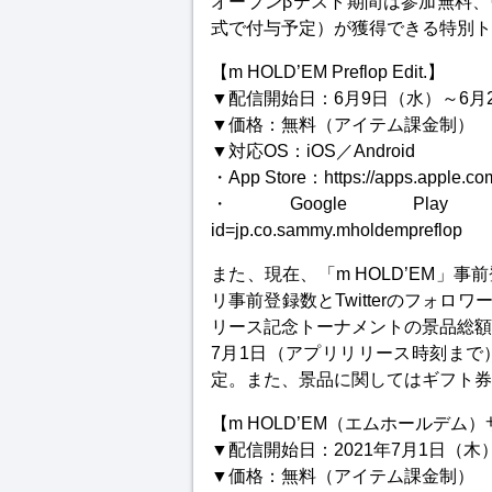
オープンβテスト期間は参加無料、
式で付与予定）が獲得できる特別ト
【m HOLD’EM Preflop Edit.】
▼配信開始日：6月9日（水）～6月
▼価格：無料（アイテム課金制）
▼対応OS：iOS／Android
・App Store：https://apps.app
・Google Play：https://p
id=jp.co.sammy.mholdempreflop
また、現在、「m HOLD’EM」
リ事前登録数とTwitterのフォ
リース記念トーナメントの景品総額
7月1日（アプリリリース時刻まで
定。また、景品に関してはギフト券
【m HOLD’EM（エムホールデム
▼配信開始日：2021年7月1日（木
▼価格：無料（アイテム課金制）