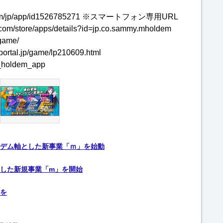
le.com/jp/app/id1526785271 ※スマートフォン専用URL
com/store/apps/details?id=jp.co.sammy.mholdem
game/
l.jp/game/lp210609.html
m_holdem_app
デム軸とした新事業「ｍ」を始動
した新規事業「m」を開始
を