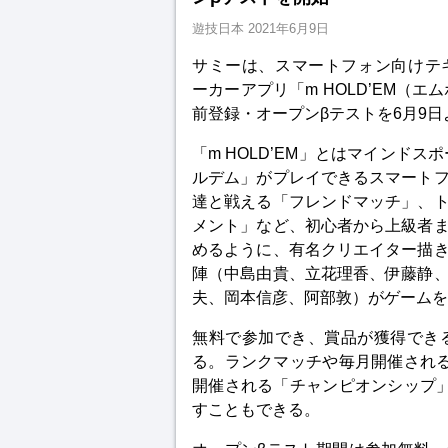
遊技日本
2021年6月9日
サミーは、スマートフォン向けテ
ーカーアプリ「m HOLD’EM（エ
前登録・オープンβテストを6月9
「m HOLD’EM」とはマインドス
ルデム」がプレイできるスマート
達と戦える「フレンドマッチ」、
メント」など、初心者から上級者
めるように、有名クリエイター描
陣（中島由貴、立花理香、伊藤静
夫、岡本信彦、阿部敦）がゲームを
無料で参加でき、賞品が獲得でき
る。ランクマッチや毎月開催され
開催される「チャンピオンシップ
すこともできる。