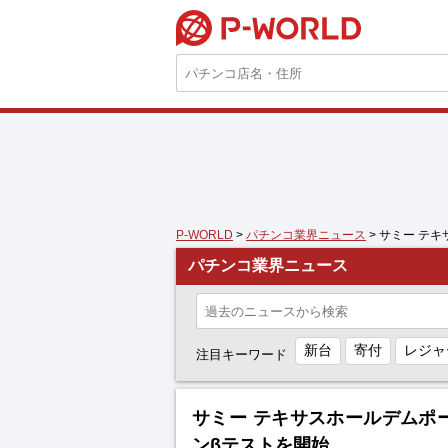
P-WORLD
P-WORLD
>
パチンコ業界ニュース
> サミー テ
パチンコ業界ニュース
新台
寄付
レジャ
注目キーワード
サミー テキサスホールデムポー
ンβテストを開始