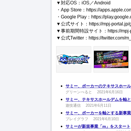
▼対応OS：iOS／Android
・App Store：https://apps.app
・Google Play：https://play.google.
▼公式サイト：https://mpj-portal.jp/
▼事前期間特設サイト：https://mpj-porta
▼公式Twitter：https://twitter.com/
サミー、ポーカーのテキサスホール
グリーンべると
2021年6月16日
サミー、テキサスホールデムを軸と
遊技通信
2021年6月11日
サミー、ポーカーを軸とする新事業
プレイグラフ
2021年6月10日
サミーが新規事業「m」をスタート