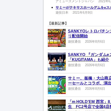
アミューズメントジャパン
2021年
サミーがテキサスホールデムをeス
遊技日本
2021年6月9日
【最新記事】
SANKYOレトロパチ
リ配信開始
遊技通信
2026年8月6日
SANKYO 『ガンダムe
「KUGITAMA」も紹介
遊技通信
2026年8月6日
サミー、板橋・大山商店
ーセールとコラボ、演
遊技通信
2026年8月6日
「m HOLD’EM 西
生 FC2号店で全国4店