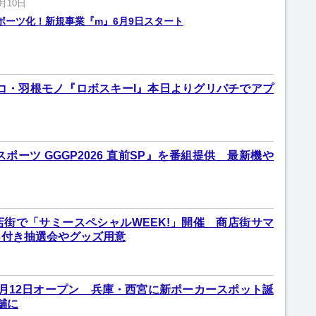
6月10日
ポーツ化！新規事業『m』6月9日スタート
ンコ・羽根モノ『ロボスキーI』本日よりグリパチでアプ
スポーツ GGGP2026 直前SP』を番組提供 最新機や
街で「サミースペシャルWEEK!」開催 商店街サマ
出付き抽選会やグッズ用意
宮」8月12日オープン 兵庫・西宮に新ポーカースポット誕
舗に