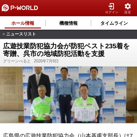
ログイン
設定
ホール情報
機種情報
タイムライン
ニュースリスト
<
広遊技業防犯協力会が防犯ベスト235着を
寄贈、呉市の地域防犯活動を支援
グリーンべると
2026年7月8日
広島県の広遊技業防犯協力会（山本基甫支部長）は7