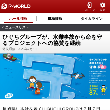
ログイン
設定
ホール情報
機種情報
タイムライン
ニュースリスト
<
ひぐちグループが、水難事故から命を守
るプロジェクトへの協賛を継続
遊技通信
2026年7月8日
長崎県に本社を置くHIGUCHI GROUPは７月７日、