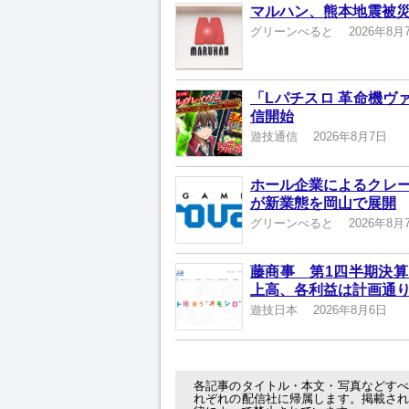
マルハン、熊本地震被
グリーンべると
2026年8月
「Lパチスロ 革命機ヴ
信開始
遊技通信
2026年8月7日
ホール企業によるクレ
が新業態を岡山で展開
グリーンべると
2026年8月
藤商事 第1四半期決算
上高、各利益は計画通
遊技日本
2026年8月6日
各記事のタイトル・本文・写真などす
れぞれの配信社に帰属します。掲載さ