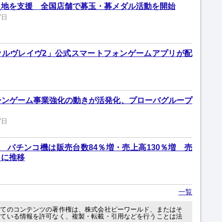
災地を支援 全国店舗で募玉・募メダル活動を開始
7日
ァルヴレイヴ2」公式スマートフォンゲームアプリが配
ーンゲーム事業強化の動きが活発化、プローバグループ
7日
 パチンコ機は販売台数84％増・売上高130％増 売
りに推移
一覧
べてのコンテンツの著作権は、株式会社ピーワールド、またはそ
れている情報を許可なく、複製・転載・引用などを行うことは法