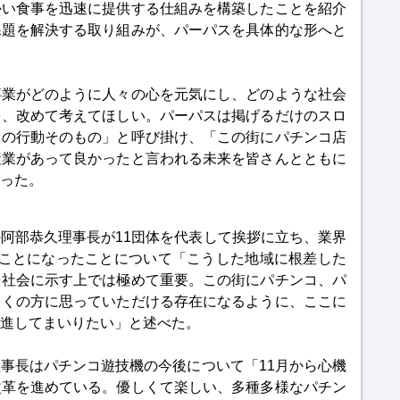
かい食事を迅速に提供する仕組みを構築したことを紹介
課題を解決する取り組みが、パーパスを具体的な形へと
事業がどのように人々の心を元気にし、どのような社会
を、改めて考えてほしい。パーパスは掲げるだけのスロ
常の行動そのもの」と呼び掛け、「この街にパチンコ店
産業があって良かったと言われる未来を皆さんとともに
った。
阿部恭久理事長が11団体を代表して挨拶に立ち、業界
ることになったことについて「こうした地域に根差した
を社会に示す上では極めて重要。この街にパチンコ、パ
多くの方に思っていただける存在になるように、ここに
進してまいりたい」と述べた。
事長はパチンコ遊技機の今後について「11月から心機
改革を進めている。優しくて楽しい、多種多様なパチン