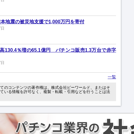
本地震の被災地支援で1,000万円を寄付
7日
130.4％増の65.1億円 パチンコ販売1.3万台で赤字
7日
一覧
べてのコンテンツの著作権は、株式会社ピーワールド、またはそ
れている情報を許可なく、複製・転載・引用などを行うことは法