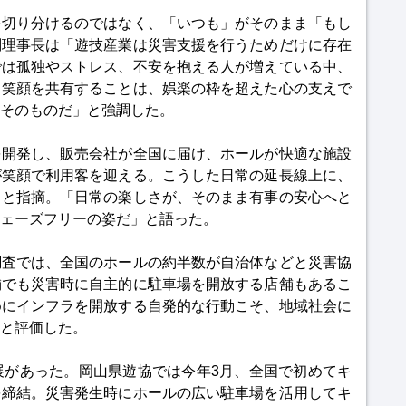
を切り分けるのではなく、「いつも」がそのまま「もし
副理事長は「遊技産業は災害支援を行うためだけに存在
では孤独やストレス、不安を抱える人が増えている中、
と笑顔を共有することは、娯楽の枠を超えた心の支えで
そのものだ」と強調した。
を開発し、販売会社が全国に届け、ホールが快適な施設
が笑顔で利用客を迎える。こうした日常の延長線上に、
ると指摘。「日常の楽しさが、そのまま有事の安心へと
ェーズフリーの姿だ」と語った。
調査では、全国のホールの約半数が自治体などと災害協
舗でも災害時に自主的に駐車場を開放する店舗もあるこ
めにインフラを開放する自発的な行動こそ、地域社会に
と評価した。
進展があった。岡山県遊協では今年3月、全国で初めてキ
を締結。災害発生時にホールの広い駐車場を活用してキ