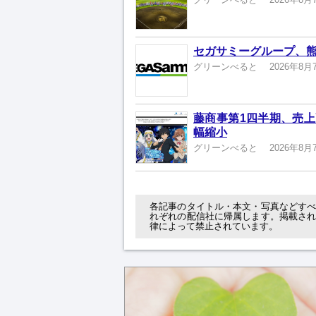
セガサミーグループ、熊
グリーンべると
2026年8月
藤商事第1四半期、売上高
幅縮小
グリーンべると
2026年8月
各記事のタイトル・本文・写真などす
れぞれの配信社に帰属します。掲載さ
律によって禁止されています。