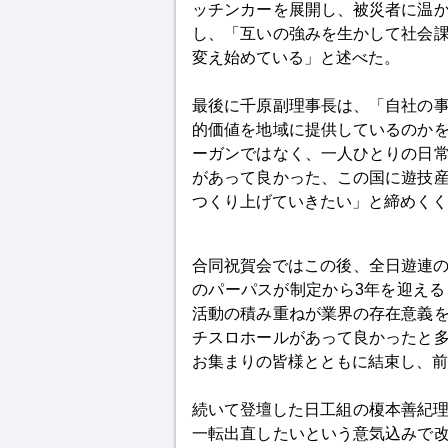
ッチンカーを展開し、被災者に温
し、「互いの強みを生かして社会
変え始めている」と述べた。
最後に千原副理事長は、「自社の
的価値を地域に提供しているのか
ーガンではなく、一人ひとりの日
があって良かった、この国に遊技
つくり上げていきたい」と締めくく
合同祝賀会ではこの後、全日遊連の
のパーパスが制定から3年を迎え
活動の積み重ねが業界の存在意義
チスロホールがあって良かったと
お集まりの皆様とともに結束し、前
続いて登壇した日工組の榎本善紀理
一転出直したいという意気込みで