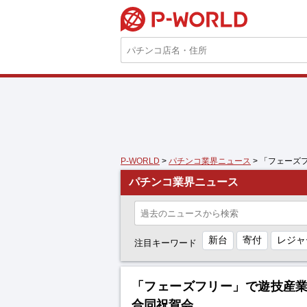
P-WORLD
P-WORLD
>
パチンコ業界ニュース
> 「フェー
パチンコ業界ニュース
新台
寄付
レジャ
注目キーワード
「フェーズフリー」で遊技産
合同祝賀会