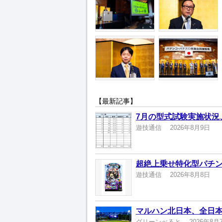
【最新記事】
7月の型式試験実施状況
遊技通信
2026年8月9日
超絶上乗せ特化型パチン
遊技通信
2026年8月8日
マルハン北日本、全日本
グリーンべると
2026年8月