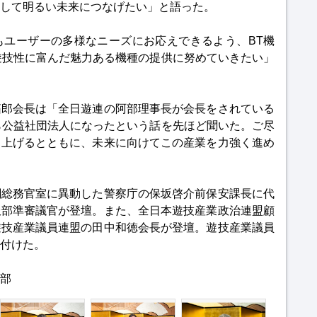
して明るい未来につなげたい」と語った。
もユーザーの多様なニーズにお応えできるよう、BT機
遊技性に富んだ魅力ある機種の提供に努めていきたい」
拓郎会長は「全日遊連の阿部理事長が会長をされている
ら公益社団法人になったという話を先ほど聞いた。ご尽
し上げるとともに、未来に向けてこの産業を力強く進め
閣総務官室に異動した警察庁の保坂啓介前保安課長に代
服部準審議官が登壇。また、全日本遊技産業政治連盟顧
遊技産業議員連盟の田中和徳会長が登壇。遊技産業議員
付けた。
部