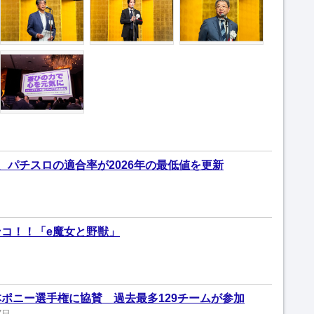
、パチスロの適合率が2026年の最低値を更新
コ！！「e魔女と野獣」
ポニー選手権に協賛 過去最多129チームが参加
7日