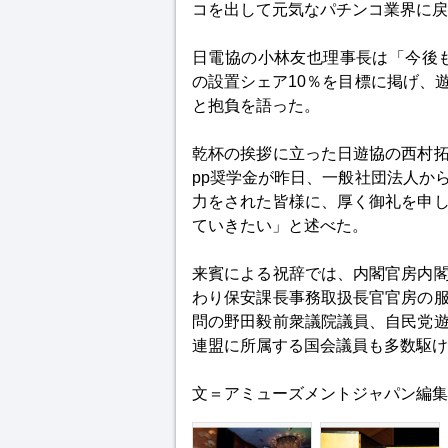
コを出して元気なパチンコ業界に戻
日電協の小林友也理事長は「今後
の設置シェア10％を目標に掲げ、
と抱負を語った。
乾杯の挨拶に立った日遊協の西村
pp奨学金が昨日、一般社団法人か
力をされた皆様に、厚く御礼を申
ていきたい」と述べた。
来賓による祝辞では、内閣官房内
わり保安課長事務取扱長官官房の
問の野田毅前衆議院議員、自民党
連盟に所属する国会議員も多数駆け
文＝アミューズメントジャパン編集