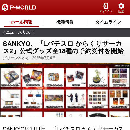
ログイン
設定
ホール情報
機種情報
タイムライン
ニュースリスト
<
SANKYO、『Lパチスロ からくりサーカ
ス2』公式グッズ全18種の予約受付を開始
グリーンべると
2026年7月4日
SANKYOは7月1日、『Lパチスロ からくりサーカス