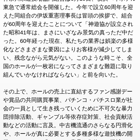
東急で通常総会を開催した。今年で設立60周年を迎
えた同組合の伊坂重憲理事長は冒頭の挨拶で、組合
が60周年を迎えたことについて「神遊協が設立され
た昭和41年は、まさにいざなみ景気の真っただ中だ
った。60年経った現在、私たちの業界は娯楽の多様
化などさまざまな要因によりお客様が減少してしま
い、残念ながら元気がない。このような時こそ、全
国のホールが一枚岩になってさまざまな難題に取り
組んでいかなければならない」と前を向いた。
その上で、ホールの売上に直結するファン感謝デー
や賞品の共同購買事業、パチンコ・パチスロ業が社
会の一員として生き残っていくために不可欠な暴力
団排除活動、ギャンブル等依存症対策、社会貢献活
動などの活動に言及。中古機流通のさらなる円滑化
や、ホールが真に必要とする多種多様な遊技機の開