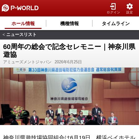
ログイン
設定
ホール情報
機種情報
タイムライン
ニュースリスト
<
60周年の総会で記念セレモニー｜神奈川県
遊協
アミューズメントジャパン
2026年6月25日
神奈川県遊技場協同組合は6月19日、横浜ベイホテル