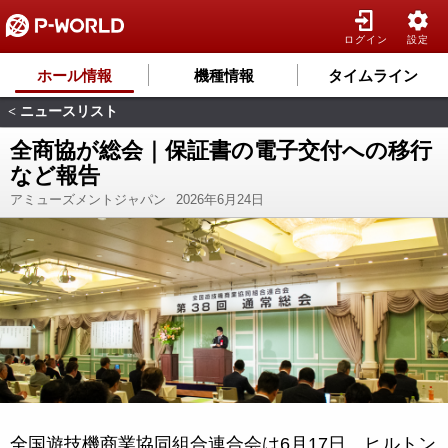
ログイン
設定
ホール情報
機種情報
タイムライン
ニュースリスト
<
全商協が総会｜保証書の電子交付への移行
など報告
アミューズメントジャパン
2026年6月24日
全国遊技機商業協同組合連合会は6月17日、ヒルトン